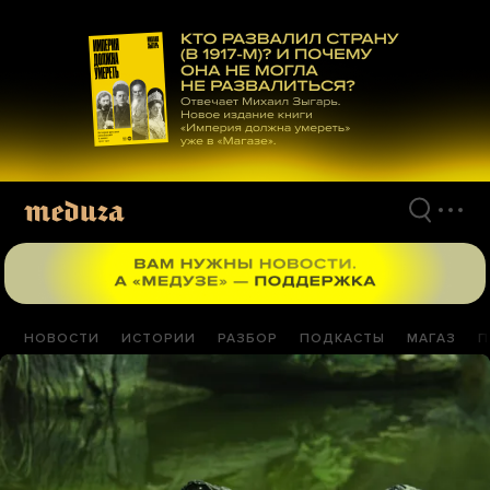
Перейти
к
материалам
НОВОСТИ
ИСТОРИИ
РАЗБОР
ПОДКАСТЫ
МАГАЗ
П