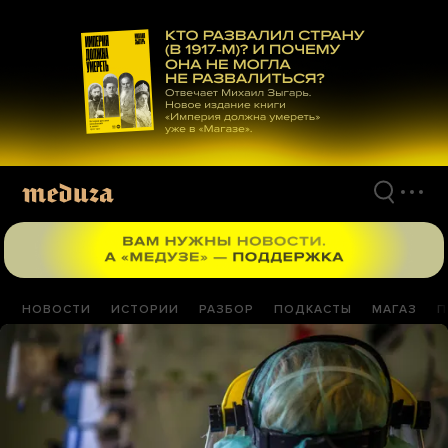
Перейти
к
материалам
НОВОСТИ
ИСТОРИИ
РАЗБОР
ПОДКАСТЫ
МАГАЗ
П