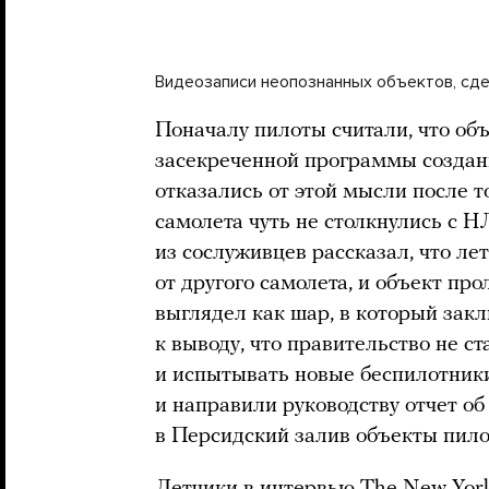
Видеозаписи неопознанных объектов, с
Поначалу пилоты считали, что об
засекреченной программы создани
отказались от этой мысли после то
самолета чуть не столкнулись с Н
из сослуживцев рассказал, что ле
от другого самолета, и объект пр
выглядел как шар, в который зак
к выводу, что правительство не с
и испытывать новые беспилотники
и направили руководству отчет об
в Персидский залив объекты пило
Летчики в интервью The New York