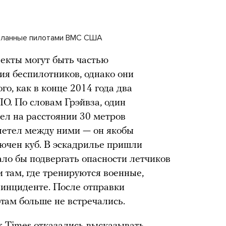
деланные пилотами ВМС США
ъекты могут быть частью
я беспилотников, однако они
го, как в конце 2014 года два
ЛО. По словам Грэйвза, один
тел на расстоянии 30 метров
олетел между ними — он якобы
лючен куб. В эскадрилье пришли
тало бы подвергать опасности летчиков
 там, где тренируются военные,
 инциденте. После отправки
там больше не встречались.
 Times отказались высказывать