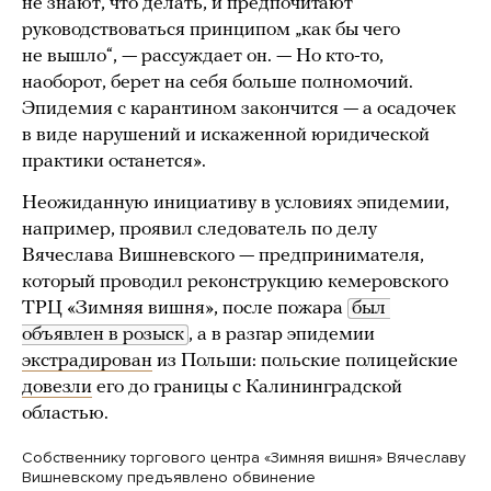
не знают, что делать, и предпочитают
руководствоваться принципом „как бы чего
не вышло“, — рассуждает он. — Но кто-то,
наоборот, берет на себя больше полномочий.
Эпидемия с карантином закончится — а осадочек
в виде нарушений и искаженной юридической
практики останется».
Неожиданную инициативу в условиях эпидемии,
например, проявил следователь по делу
Вячеслава Вишневского — предпринимателя,
который проводил реконструкцию кемеровского
ТРЦ «Зимняя вишня», после пожара
был 
объявлен в розыск
, а в разгар эпидемии
экстрадирован
из Польши: польские полицейские
довезли
его до границы с Калининградской
областью.
Собственнику торгового центра «Зимняя вишня» Вячеславу
Вишневскому предъявлено обвинение