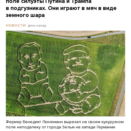
поле силуэты Путина и Трампа
в подгузниках. Они играют в мяч в виде
земного шара
день назад
НОВОСТИ
Фермер Бенедикт Люнеманн вырезал на своем кукурузном
поле неподалеку от города Зельм на западе Германии