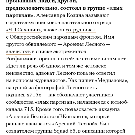
пропавших людей, другой,
предположительно, состоял в группе «злых
партизан».
Александра Козина называют
создателем поисково-спасательного отряда
«ЧП Сахалин»
, также он
сотрудничал
с Общероссийским народным фронтом. Имя
другого обвиняемого — Арсения Лесного —
значилось
в списке экстремистов
Росфинмониторинга, но сейчас его имени там нет.
Идет ли речь об одном и том же человеке,
неизвестно, адвокат Лесного пока не ответил
на вопросы журналистов. Как пишет «Медиазона»,
на одной из фотографий Лесного есть
подпись x715x — так обозначают участников
сообщества «злых партизан», начавшееся с ютьюб-
канала 715. Кроме того, пользователь аккаунта
«Арсений Белый» во «ВКонтакте», который
раньше назывался «Арсений Лесной», был
создателем группы Squad 65, в описании которой