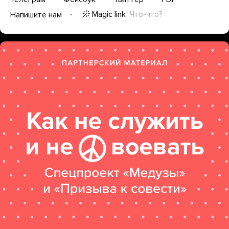
Magic link
Что-что?
Напишите нам