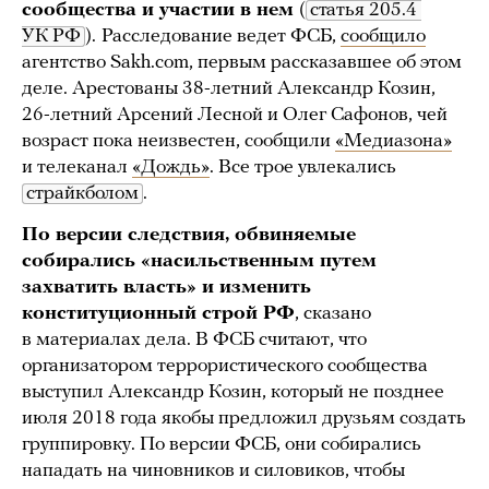
сообщества и участии в нем
(
статья 205.4 
УК РФ
).
Расследование ведет ФСБ,
сообщило
агентство Sakh.com, первым рассказавшее об этом
деле. Арестованы 38-летний Александр Козин,
26-летний Арсений Лесной и Олег Сафонов, чей
возраст пока неизвестен, сообщили
«Медиазона»
и телеканал
«Дождь»
. Все трое увлекались
страйкболом
.
По версии следствия, обвиняемые
собирались «насильственным путем
захватить власть» и изменить
конституционный строй РФ
, сказано
в материалах дела. В ФСБ считают, что
организатором террористического сообщества
выступил Александр Козин, который не позднее
июля 2018 года якобы предложил друзьям создать
группировку. По версии ФСБ, они собирались
нападать на чиновников и силовиков, чтобы