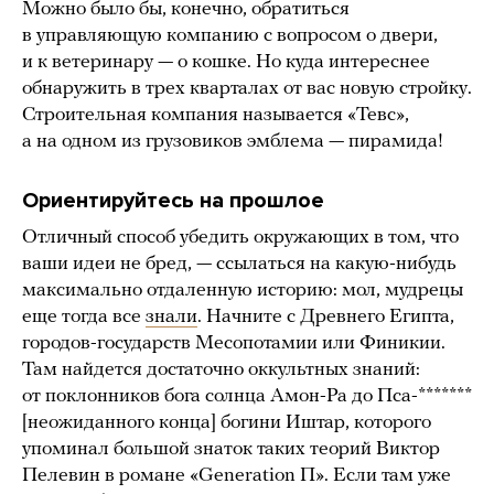
Можно было бы, конечно, обратиться
в управляющую компанию с вопросом о двери,
и к ветеринару — о кошке. Но куда интереснее
обнаружить в трех кварталах от вас новую стройку.
Строительная компания называется «Тевс»,
а на одном из грузовиков эмблема — пирамида!
Ориентируйтесь на прошлое
Отличный способ убедить окружающих в том, что
ваши идеи не бред, — ссылаться на какую-нибудь
максимально отдаленную историю: мол, мудрецы
еще тогда все
знали
. Начните с Древнего Египта,
городов-государств Месопотамии или Финикии.
Там найдется достаточно оккультных знаний:
от поклонников бога солнца Амон-Ра до Пса-*******
[неожиданного конца] богини Иштар, которого
упоминал большой знаток таких теорий Виктор
Пелевин в романе «Generation П». Если там уже