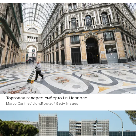
Торговая галерея Умберто I в Неаполе
Marco Cantile / LightRocket / Getty Images