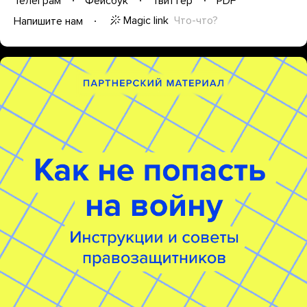
Телеграм
Фейсбук
Твиттер
PDF
Magic link
Что-что?
Напишите нам