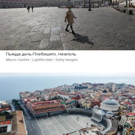
Пьяцца-дель-Плебишито, Неаполь
Marco Cantile / LightRocket / Getty Images