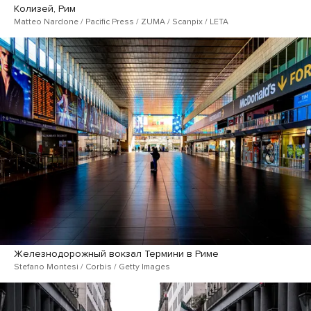
Колизей, Рим
Matteo Nardone / Pacific Press / ZUMA / Scanpix / LETA
Железнодорожный вокзал Термини в Риме
Stefano Montesi / Corbis / Getty Images