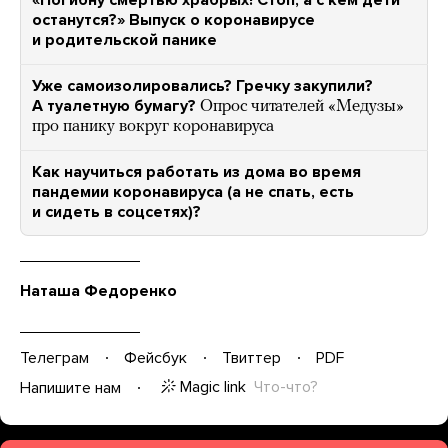
«Погибну смертью храбрых! Стоп, а с кем дети
останутся?» Выпуск о коронавирусе
и родительской панике
Уже самоизолировались? Гречку закупили?
А туалетную бумагу?
Опрос читателей «Медузы»
про панику вокруг коронавируса
Как научиться работать из дома во время
пандемии коронавируса (а не спать, есть
и сидеть в соцсетях)?
Наташа Федоренко
Телеграм
Фейсбук
Твиттер
PDF
Magic link
Что-что?
Напишите нам