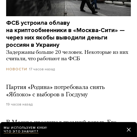
ФСБ устроила облаву
на криптообменники в «Москва-Сити» —
через них якобы выводили деньги
россиян в Украину
Задержаны больше 20 человек. Некоторые из них
считали, что работают на ФСБ
17 часов назад
НОВОСТИ
Партия «Родина» потребовала снять
«Яблоко» с выборов в Госдуму
19 часов назад
В Москве прозвучал громкий взрыв. Его
МЫ ИСПОЛЬЗУЕМ КУКИ!
слышали в разных частях города. Что это
ЧТО ЭТО ЗНАЧИТ?