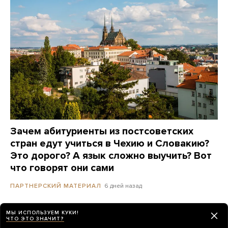
Зачем абитуриенты из постсоветских
стран едут учиться в Чехию и Словакию?
Это дорого? А язык сложно выучить? Вот
что говорят они сами
6 дней назад
ПАРТНЕРСКИЙ МАТЕРИАЛ
МЫ ИСПОЛЬЗУЕМ КУКИ!
«ВЧК-ОГПУ»: в Москве прошли секретные
ЧТО ЭТО ЗНАЧИТ?