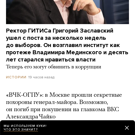
Ректор ГИТИСа Григорий Заславский
ушел с поста за несколько недель
до выборов. Он возглавил институт как
протеже Владимира Мединского и десять
лет старался нравиться власти
Теперь его могут обвинить в коррупции
19 часов назад
ИСТОРИИ
«ВЧК-ОГПУ»: в Москве прошли секретные
похороны генерал-майора. Возможно,
он погиб при покушении на главкома ВКС
Александра Чайко
МЫ ИСПОЛЬЗУЕМ КУКИ!
21 час назад
ЧТО ЭТО ЗНАЧИТ?