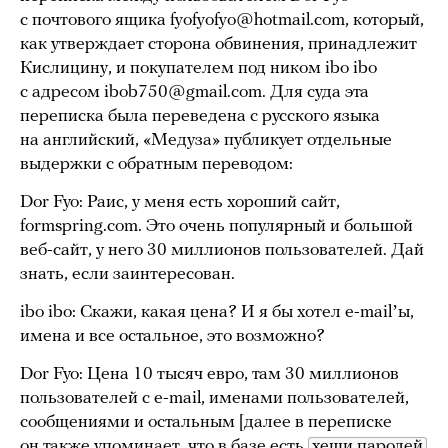
с почтового ящика
fyofyofyo@hotmail.com
, который,
как утверждает сторона обвинения, принадлежит
Кислицину, и покупателем под ником ibo ibo
с адресом
ibob750@gmail.com
. Для суда эта
переписка была переведена с русского языка
на английский, «Медуза» публикует отдельные
выдержки с обратным переводом:
Dor Fyo: Раис, у меня есть хороший сайт,
formspring.com. Это очень популярный и большой
веб-сайт, у него 30 миллионов пользователей. Дай
знать, если заинтересован.
ibo ibo: Скажи, какая цена? И я бы хотел e-mailʼы,
имена и все остальное, это возможно?
Dor Fyo: Цена 10 тысяч евро, там 30 миллионов
пользователей с e-mail, именами пользователей,
сообщениями и остальным [далее в переписке
он также упоминает, что в базе есть
хеши паролей