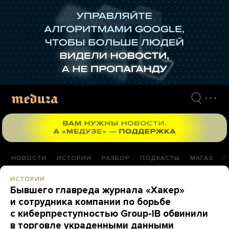
Перейти
к
материалам
НОВОСТИ
ИСТОРИИ
РАЗБОР
ПОДКАСТЫ
МАГАЗ
П
ИСТОРИИ
Бывшего главреда журнала «Хакер»
и сотрудника компании по борьбе
с киберпреступностью Group-IB обвинили
в торговле украденными данными