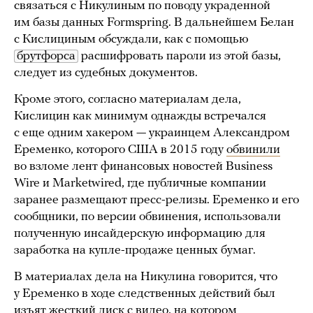
связаться с Никулиным по поводу украденной
им базы данных Formspring. В дальнейшем Белан
с Кислициным обсуждали, как с помощью
брутфорса
расшифровать пароли из этой базы,
следует из судебных документов.
Кроме этого, согласно материалам дела,
Кислицин как минимум однажды встречался
с еще одним хакером — украинцем Александром
Еременко, которого США в 2015 году
обвинили
во взломе лент финансовых новостей Business
Wire и Marketwired, где публичные компании
заранее размещают пресс-релизы. Еременко и его
сообщники, по версии обвинения, использовали
полученную инсайдерскую информацию для
заработка на купле-продаже ценных бумаг.
В материалах дела на Никулина говорится, что
у Еременко в ходе следственных действий был
изъят жесткий диск с видео, на котором