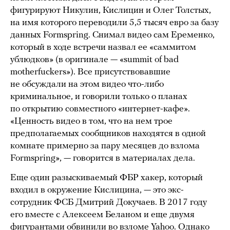
фигурируют Никулин, Кислицин и Олег Толстых,
на имя которого переводили 5,5 тысяч евро за базу
данных Formspring. Снимал видео сам Еременко,
который в ходе встречи назвал ее «саммитом
ублюдков» (в оригинале — «summit of bad
motherfuckers»). Все присутствовавшие
не обсуждали на этом видео что-либо
криминальное, и говорили только о планах
по открытию совместного «интернет-кафе».
«Ценность видео в том, что на нем трое
предполагаемых сообщников находятся в одной
комнате примерно за пару месяцев до взлома
Formspring», — говорится в материалах дела.
Еще один разыскиваемый ФБР хакер, который
входил в окружение Кислицина, — это экс-
сотрудник ФСБ Дмитрий Докучаев. В 2017 году
его вместе с Алексеем Беланом и еще двумя
фигурантами
обвинили
во взломе Yahoo. Однако