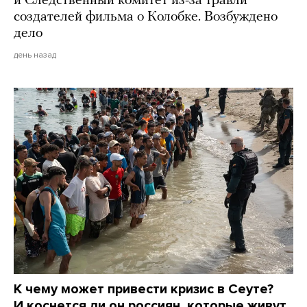
и Следственный комитет из-за травли
создателей фильма о Колобке. Возбуждено
дело
день назад
К чему может привести кризис в Сеуте?
И коснется ли он россиян, которые живут