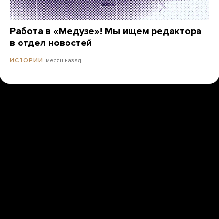
Работа в «Медузе»! Мы ищем редактора
в отдел новостей
месяц назад
ИСТОРИИ