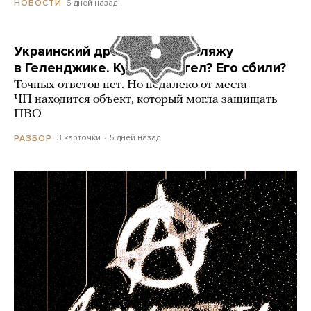
6 дней назад
НОВОСТИ
Украинский дрон попал по пляжу
в Геленджике. Куда он летел? Его сбили?
Точных ответов нет. Но недалеко от места
ЧП находится объект, который могла защищать
ПВО
3 карточки
5 дней назад
РАЗБОР