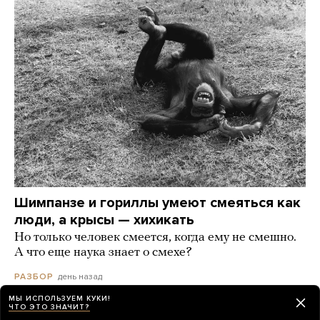
Шимпанзе и гориллы умеют смеяться как
люди, а крысы — хихикать
Но только человек смеется, когда ему не смешно.
А что еще наука знает о смехе?
день назад
РАЗБОР
МЫ ИСПОЛЬЗУЕМ КУКИ!
ЧТО ЭТО ЗНАЧИТ?