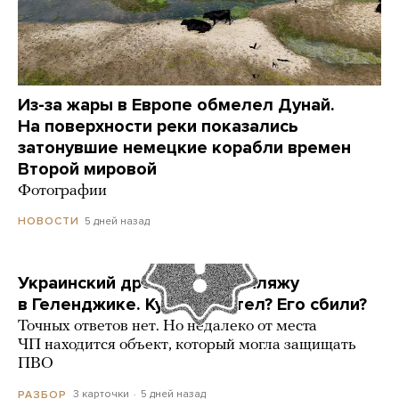
Из-за жары в Европе обмелел Дунай.
На поверхности реки показались
затонувшие немецкие корабли времен
Второй мировой
Фотографии
5 дней назад
НОВОСТИ
Украинский дрон попал по пляжу
в Геленджике. Куда он летел? Его сбили?
Точных ответов нет. Но недалеко от места
ЧП находится объект, который могла защищать
ПВО
3 карточки
5 дней назад
РАЗБОР