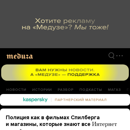
Перейти
к
материалам
НОВОСТИ
ИСТОРИИ
РАЗБОР
ПОДКАСТЫ
МАГАЗ
П
ПАРТНЕРСКИЙ МАТЕРИАЛ
Полиция как в фильмах Спилберга
и магазины, которые знают все
Интернет