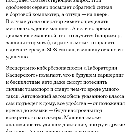
поступает соответствующий запрос. При
одобрении сервер посылает обратный сигнал
в бортовой компьютер, а оттуда — на дверь.
В случае угона оператор может определить
местонахождение машины. А если во время
движения c машиной что-то случится (например,
заклинят тормоза), водитель может отправить
в диспетчерскую SOS-сигнал, и машину остановят
удаленно.
Эксперты по кибербезопасности «Лаборатории
Касперского»
полагают
, что в будущем каршеринг
и беспилотные авто даже смогут потеснить
личный транспорт и станут чем-то вроде умного
такси. Автономный автомобиль указанного класса
сам подъедет к дому, все удобства — от положения
кресел до музыки — будут настроены под
конкретного пассажира. Машина сможет
анализировать уличное движение, погоду и другие
факторы. А нам останется только сидеть