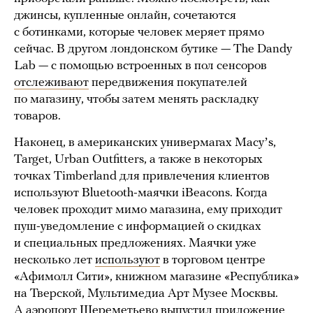
джинсы, купленные онлайн, сочетаются
с ботинками, которые человек меряет прямо
сейчас. В другом лондонском бутике — The Dandy
Lab — с помощью встроенных в пол сенсоров
отслеживают
передвижения покупателей
по магазину, чтобы затем менять раскладку
товаров.
Наконец, в американских универмагах Macyʼs,
Target, Urban Outfitters, а также в некоторых
точках Timberland для привлечения клиентов
используют Bluetooth-маячки iBeacons. Когда
человек проходит мимо магазина, ему приходит
пуш-уведомление с информацией о скидках
и специальных предложениях. Маячки уже
несколько лет
используют
в торговом центре
«Афимолл Сити», книжном магазине «Республика»
на Тверской, Мультимедиа Арт Музее Москвы.
А аэропорт Шереметьево выпустил приложение