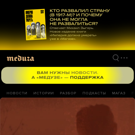
Перейти
к
материалам
НОВОСТИ
ИСТОРИИ
РАЗБОР
ПОДКАСТЫ
МАГАЗ
П