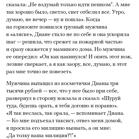
сказала: „Не вздумай только идти пешком“. А мне
так хорошо было, светло, снег отбелил все. Утро,
думаю, не вечер — ну и пошла». Когда
на горизонте появился грузный мужчина
в «аляске», Диане стало не по себе и она ускорила
шаг — решила, что срежет за пожарной частью
и сразу окажется у маминого дома. Но мужчина
ее опередил: «Он как накинулся! И опять этот нож,
лезвие сверкает, а я как заору, все, думаю, в этот
раз мне точно не повезет».
Мужчина вытащил из косметички Дианы три
тысячи рублей — все, что у нее было при себе,
развернул в сторону вокзала и сказал: «Шуруй
туда, будешь орать, я тебя догоню и пораню».
«Я так неслась, так орала, — вспоминает Диана.
— Ко мне подъехал таксист, отвез меня домой,
я просила его милицию вызвать, а он мне:
„Да толку ваша милиция?!“»