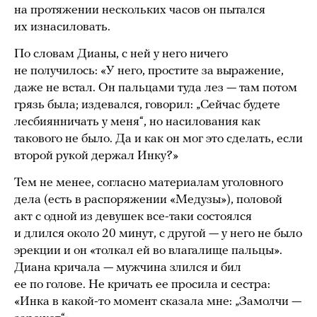
на протяжении нескольких часов он пытался
их изнасиловать.
По словам Дианы, с ней у него ничего
не получилось: «У него, простите за выражение,
даже не встал. Он пальцами туда лез — там потом
грязь была; издевался, говорил: „Сейчас будете
лесбиянничать у меня“, но насилования как
такового не было. Да и как он мог это сделать, если
второй рукой держал Инку?»
Тем не менее, согласно материалам уголовного
дела (есть в распоряжении «Медузы»), половой
акт с одной из девушек все-таки состоялся
и длился около 20 минут, с другой — у него не было
эрекции и он «толкал ей во влагалище пальцы».
Диана кричала — мужчина злился и бил
ее по голове. Не кричать ее просила и сестра:
«Инка в какой-то момент сказала мне: „Замолчи —