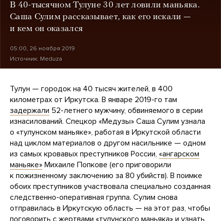
В 40-тысячном Тулуне 30 лет ловили маньяка.
Саша Сулим рассказывает, как его искали —
и кем он оказался
05:00, 26 ноября 2019
Источник:
Meduza
Тулун — городок на 40 тысяч жителей, в 400
километрах от Иркутска. В январе 2019-го там
задержали
52-летнего мужчину, обвиняемого в серии
изнасилований. Спецкор «Медузы» Саша Сулим узнала
о «тулунском маньяке», работая в Иркутской области
над циклом материалов о другом насильнике — одном
из самых кровавых преступников России,
«ангарском
маньяке»
Михаиле Попкове (его приговорили
к пожизненному заключению за 80 убийств). В поимке
обоих преступников участвовала специально созданная
следственно-оперативная группа. Сулим снова
отправилась в Иркутскую область — на этот раз, чтобы
поговорить с жертвами «тулунского маньяка» и узнать,