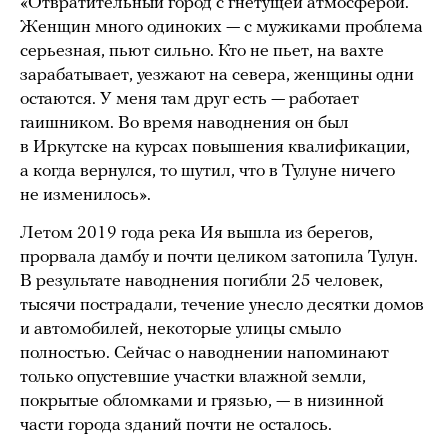
«Отвратительный город с гнетущей атмосферой.
Женщин много одиноких — с мужиками проблема
серьезная, пьют сильно. Кто не пьет, на вахте
зарабатывает, уезжают на севера, женщины одни
остаются. У меня там друг есть — работает
гаишником. Во время наводнения он был
в Иркутске на курсах повышения квалификации,
а когда вернулся, то шутил, что в Тулуне ничего
не изменилось».
Летом 2019 года река Ия вышла из берегов,
прорвала дамбу и почти целиком затопила Тулун.
В результате наводнения погибли 25 человек,
тысячи пострадали, течение унесло десятки домов
и автомобилей, некоторые улицы смыло
полностью. Сейчас о наводнении напоминают
только опустевшие участки влажной земли,
покрытые обломками и грязью, — в низинной
части города зданий почти не осталось.