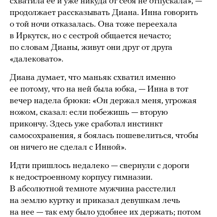
схватила ее и уже никуда от себя не отпускала», —
продолжает рассказывать Диана. Инна говорить
о той ночи отказалась. Она тоже переехала
в Иркутск, но с сестрой общается нечасто;
по словам Дианы, живут они друг от друга
«далековато».
Диана думает, что маньяк схватил именно
ее потому, что на ней была юбка, — Инна в тот
вечер надела брюки: «Он держал меня, угрожая
ножом, сказал: если побежишь — вторую
прикончу. Здесь уже сработал инстинкт
самосохранения, я боялась пошевелиться, чтобы
он ничего не сделал с Инной».
Идти пришлось недалеко — свернули с дороги
к недостроенному корпусу гимназии.
В абсолютной темноте мужчина расстелил
на землю куртку и приказал девушкам лечь
на нее — так ему было удобнее их держать; потом