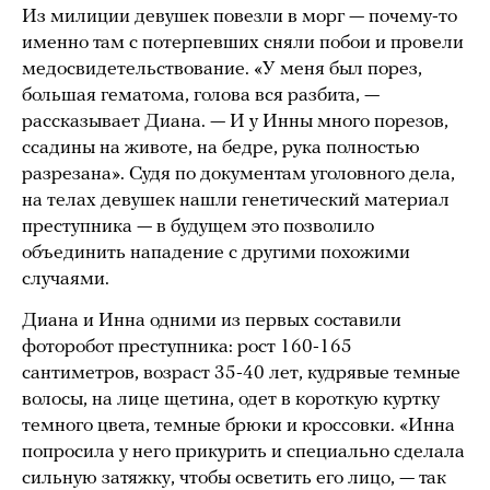
Из милиции девушек повезли в морг — почему-то
именно там с потерпевших сняли побои и провели
медосвидетельствование. «У меня был порез,
большая гематома, голова вся разбита, —
рассказывает Диана. — И у Инны много порезов,
ссадины на животе, на бедре, рука полностью
разрезана». Судя по документам уголовного дела,
на телах девушек нашли генетический материал
преступника — в будущем это позволило
объединить нападение с другими похожими
случаями.
Диана и Инна одними из первых составили
фоторобот преступника: рост 160-165
сантиметров, возраст 35-40 лет, кудрявые темные
волосы, на лице щетина, одет в короткую куртку
темного цвета, темные брюки и кроссовки. «Инна
попросила у него прикурить и специально сделала
сильную затяжку, чтобы осветить его лицо, — так