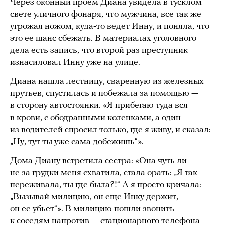
Через оконный проем Диана увидела в тусклом
свете уличного фонаря, что мужчина, все так же
угрожая ножом, куда-то ведет Инну, и поняла, что
это ее шанс сбежать. В материалах уголовного
дела есть запись, что второй раз преступник
изнасиловал Инну уже на улице.
Диана нашла лестницу, сваренную из железных
прутьев, спустилась и побежала за помощью —
в сторону автостоянки. «Я прибегаю туда вся
в крови, с ободранными коленками, а один
из водителей спросил только, где я живу, и сказал:
„Ну, тут ты уже сама добежишь“».
Дома Диану встретила сестра: «Она чуть ли
не за грудки меня схватила, стала орать: „Я так
переживала, ты где была?!“ А я просто кричала:
„Вызывай милицию, он еще Инку держит,
он ее убьет“». В милицию пошли звонить
к соседям напротив — стационарного телефона