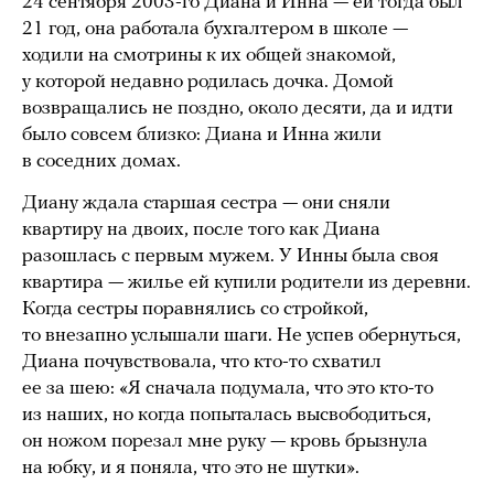
24 сентября 2003-го Диана и Инна — ей тогда был
21 год, она работала бухгалтером в школе —
ходили на смотрины к их общей знакомой,
у которой недавно родилась дочка. Домой
возвращались не поздно, около десяти, да и идти
было совсем близко: Диана и Инна жили
в соседних домах.
Диану ждала старшая сестра — они сняли
квартиру на двоих, после того как Диана
разошлась с первым мужем. У Инны была своя
квартира — жилье ей купили родители из деревни.
Когда сестры поравнялись со стройкой,
то внезапно услышали шаги. Не успев обернуться,
Диана почувствовала, что кто-то схватил
ее за шею: «Я сначала подумала, что это кто-то
из наших, но когда попыталась высвободиться,
он ножом порезал мне руку — кровь брызнула
на юбку, и я поняла, что это не шутки».