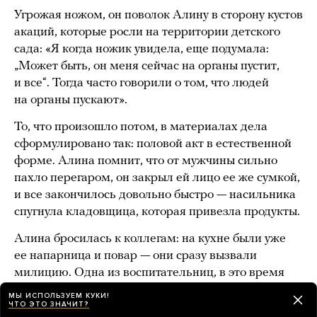
Угрожая ножом, он поволок Алину в сторону кустов
акаций, которые росли на территории детского
сада: «Я когда ножик увидела, еще подумала:
„Может быть, он меня сейчас на органы пустит,
и все“. Тогда часто говорили о том, что людей
на органы пускают».
То, что произошло потом, в материалах дела
сформулировано так: половой акт в естественной
форме. Алина помнит, что от мужчины сильно
пахло перегаром, он закрыл ей лицо ее же сумкой,
и все закончилось довольно быстро — насильника
спугнула кладовщица, которая привезла продукты.
Алина бросилась к коллегам: на кухне были уже
ее напарница и повар — они сразу вызвали
милицию. Одна из воспитательниц, в это время
подходившая к зданию, потом рассказала
МЫ ИСПОЛЬЗУЕМ КУКИ!
ЧТО ЭТО ЗНАЧИТ?
оперативным сотрудникам, что около 6:45 видела