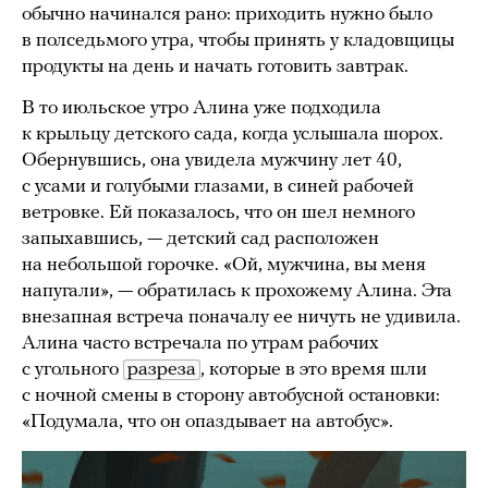
обычно начинался рано: приходить нужно было
в полседьмого утра, чтобы принять у кладовщицы
продукты на день и начать готовить завтрак.
В то июльское утро Алина уже подходила
к крыльцу детского сада, когда услышала шорох.
Обернувшись, она увидела мужчину лет 40,
с усами и голубыми глазами, в синей рабочей
ветровке. Ей показалось, что он шел немного
запыхавшись, — детский сад расположен
на небольшой горочке. «Ой, мужчина, вы меня
напугали», — обратилась к прохожему Алина. Эта
внезапная встреча поначалу ее ничуть не удивила.
Алина часто встречала по утрам рабочих
с угольного
разреза
, которые в это время шли
с ночной смены в сторону автобусной остановки:
«Подумала, что он опаздывает на автобус».