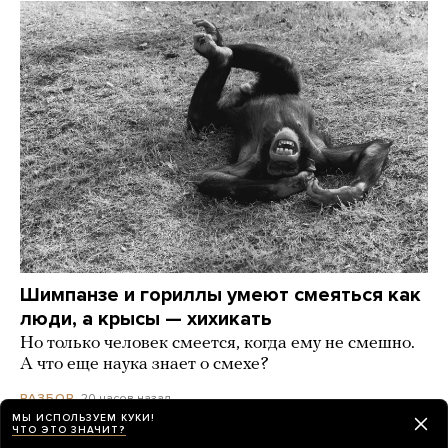
Шимпанзе и гориллы умеют смеяться как
люди, а крысы — хихикать
Но только человек смеется, когда ему не смешно.
А что еще наука знает о смехе?
20 часов назад
РАЗБОР
МЫ ИСПОЛЬЗУЕМ КУКИ!
ЧТО ЭТО ЗНАЧИТ?