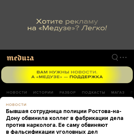
Перейти
к
материалам
НОВОСТИ
ИСТОРИИ
РАЗБОР
ПОДКАСТЫ
МАГАЗ
П
НОВОСТИ
Бывшая сотрудница полиции Ростова-на-
Дону обвинила коллег в фабрикации дела
против нарколога. Ее саму обвиняют
в фальсификации уголовных дел