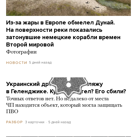
Из-за жары в Европе обмелел Дунай.
На поверхности реки показались
затонувшие немецкие корабли времен
Второй мировой
Фотографии
5 дней назад
НОВОСТИ
Украинский дрон попал по пляжу
в Геленджике. Куда он летел? Его сбили?
Точных ответов нет. Но недалеко от места
ЧП находится объект, который могла защищать
ПВО
3 карточки
5 дней назад
РАЗБОР