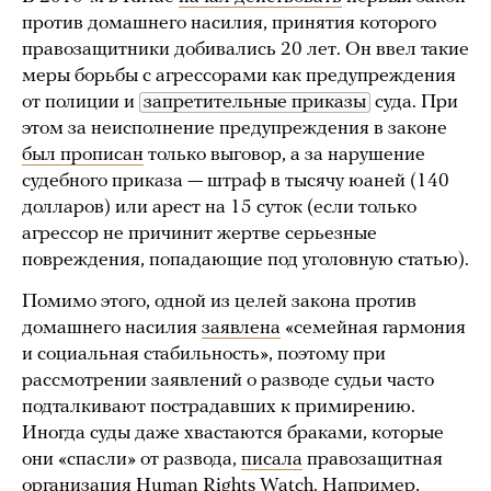
против домашнего насилия, принятия которого
правозащитники добивались 20 лет. Он ввел такие
меры борьбы с агрессорами как предупреждения
от полиции и
запретительные приказы
суда. При
этом за неисполнение предупреждения в законе
был прописан
только выговор, а за нарушение
судебного приказа — штраф в тысячу юаней (140
долларов) или арест на 15 суток (если только
агрессор не причинит жертве серьезные
повреждения, попадающие под уголовную статью).
Помимо этого, одной из целей закона против
домашнего насилия
заявлена
«семейная гармония
и социальная стабильность», поэтому при
рассмотрении заявлений о разводе судьи часто
подталкивают пострадавших к примирению.
Иногда суды даже хвастаются браками, которые
они «спасли» от развода,
писала
правозащитная
организация Human Rights Watch. Например,