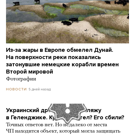
Из-за жары в Европе обмелел Дунай.
На поверхности реки показались
затонувшие немецкие корабли времен
Второй мировой
Фотографии
5 дней назад
НОВОСТИ
Украинский дрон попал по пляжу
в Геленджике. Куда он летел? Его сбили?
Точных ответов нет. Но недалеко от места
ЧП находится объект, который могла защищать