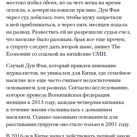
жестоко избил обеих, из-за чего жена на время
оглохла, а дочери наложили три шва. Дун Фан
через суд добилась того, чтобы мужу запретили
к ней приближаться, а через пять месяцев подала
на развод. Развестись ей не разрешили: судья счел,
что насилие было разовым, брак все еще прочен,
а супругу следует дать второй шанс,
пишет
The
Economist со ссылкой на китайские СМИ.
Случай Дун Фан, который привлек внимание
журналистов, не уникален для Китая, где семейное
насилие все еще часто считают недостаточным
основанием для развода. Согласно исследованию,
которое
провела
Всекитайская федерация
женщин в 2013 году, каждая четвертая китаянка
в течение жизни сталкивалась с домашним
насилием. Однако законным основанием для
расставания супругов оно стало только в 2001 году.
В 2016-м в Китае
начал действовать
первый закон