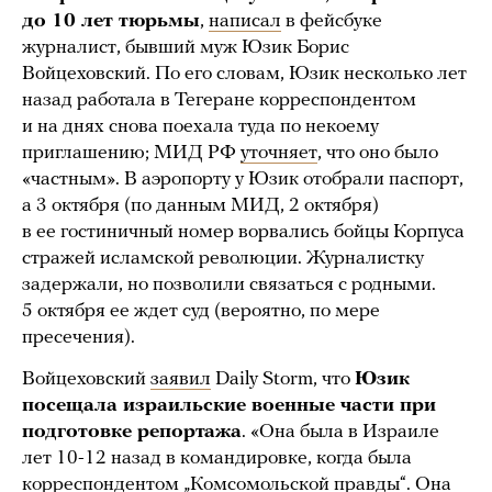
до 10 лет тюрьмы
,
написал
в фейсбуке
журналист, бывший муж Юзик Борис
Войцеховский. По его словам, Юзик несколько лет
назад работала в Тегеране корреспондентом
и на днях снова поехала туда по некоему
приглашению; МИД РФ
уточняет
, что оно было
«частным». В аэропорту у Юзик отобрали паспорт,
а 3 октября (по данным МИД, 2 октября)
в ее гостиничный номер ворвались бойцы Корпуса
стражей исламской революции. Журналистку
задержали, но позволили связаться с родными.
5 октября ее ждет суд (вероятно, по мере
пресечения).
Войцеховский
заявил
Daily Storm, что
Юзик
посещала израильские военные части при
подготовке репортажа
. «Она была в Израиле
лет 10-12 назад в командировке, когда была
корреспондентом „Комсомольской правды“. Она