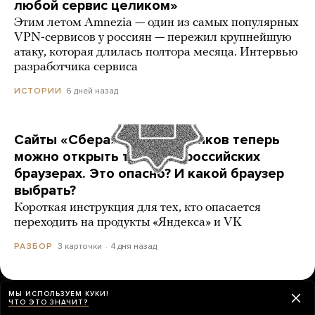
любой сервис целиком»
Этим летом Amnezia — один из самых популярных
VPN-сервисов у россиян — пережил крупнейшую
атаку, которая длилась полтора месяца. Интервью
разработчика сервиса
6 дней назад
ИСТОРИИ
Сайты «Сбера» и других банков теперь
можно открыть только в российских
браузерах. Это опасно? И какой браузер
выбрать?
Короткая инструкция для тех, кто опасается
переходить на продукты «Яндекса» и VK
3 карточки
4 дня назад
РАЗБОР
МЫ ИСПОЛЬЗУЕМ КУКИ!
ЧТО ЭТО ЗНАЧИТ?
ЕЩЕ НОВОСТИ