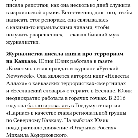
писала репортаж, как она несколько дней служила
в израильской армии. Естественно, для того, чтобы
написать этот репортаж, она связывалась
с какими-то израильскими чинами, чтобы
получить разрешение», — сказал бывший муж
журналистки.
Журналистка писала книги про терроризм
на Кавказе.
Юлия Юзик работала в газете
«Комсомольская правда» и журнале «Русский
Newsweek». Она является автором книг «Невесты
Аллаха» о кавказских террористках-смертницах
и «Бесланский словарь» о теракте в Беслане. Юзик
неоднократно
работала
в горячих точках. В 2016
году она
баллотировалась
в Госдуму от партии
«Парнас» в качестве главы региональной группы
по Северному Кавказу. На выборах Юзик
поддерживало движение «Открытая Россия»
Михаила Ходорковского.