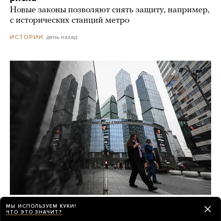
Новые законы позволяют снять защиту, например,
с исторических станций метро
день назад
ИСТОРИИ
ФСБ устроила облаву
МЫ ИСПОЛЬЗУЕМ КУКИ!
ЧТО ЭТО ЗНАЧИТ?
на криптообменники в «Москва-Сити» —