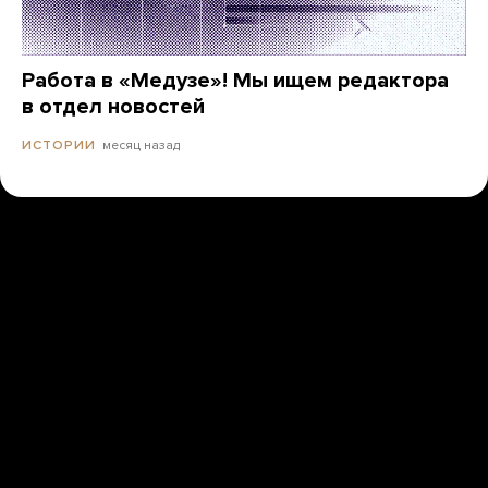
Работа в «Медузе»! Мы ищем редактора
в отдел новостей
месяц назад
ИСТОРИИ