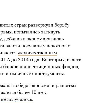
витых стран развернули борьбу
ервых, попытались заткнуть
, добавив в экономику вновь
ги власти покупали у некоторых
зывается
«количественным
США до 2014 года. Во-вторых, власти
я банков и инвестиционных фондов,
ать «токсичные» инструменты.
ржана победа: экономики развитых
лжается более 10 лет.
ы
не получилось
.