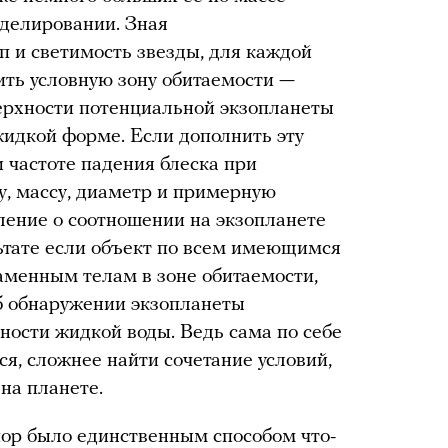
оделировании. Зная
п и светимость звезды, для каждой
ть условную зону обитаемости —
верхности потенциальной экзопланеты
идкой форме. Если дополнить эту
 частоте падения блеска при
у, массу, диаметр и примерную
вление о соотношении на экзопланете
льтате если объект по всем имеющимся
аменным телам в зоне обитаемости,
б обнаружении экзопланеты
ости жидкой воды. Ведь сама по себе
я, сложнее найти сочетание условий,
на планете.
пор было единственным способом что-