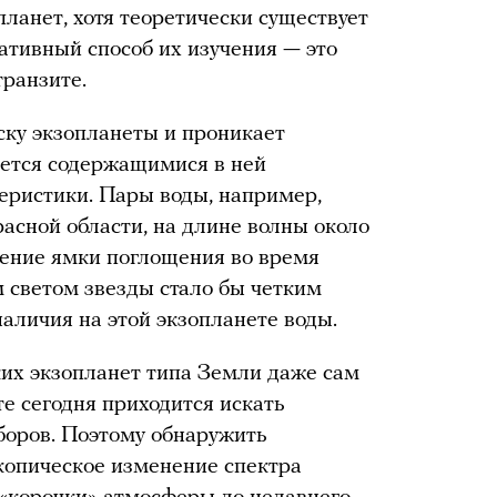
планет, хотя теоретически существует
ативный способ их изучения — это
транзите.
ску экзопланеты и проникает
ается содержащимися в ней
еристики. Пары воды, например,
асной области, на длине волны около
жение ямки поглощения во время
 светом звезды стало бы четким
аличия на этой экзопланете воды.
ких экзопланет типа Земли даже сам
е сегодня приходится искать
боров. Поэтому обнаружить
копическое изменение спектра