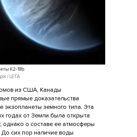
еты K2-18b
pix / LETA
омов из США, Канады
вые прямые доказательства
е экзопланеты земного типа. Эта
ых годах от Земли была открыта
у, однако о составе ее атмосферы
. До сих пор наличие воды