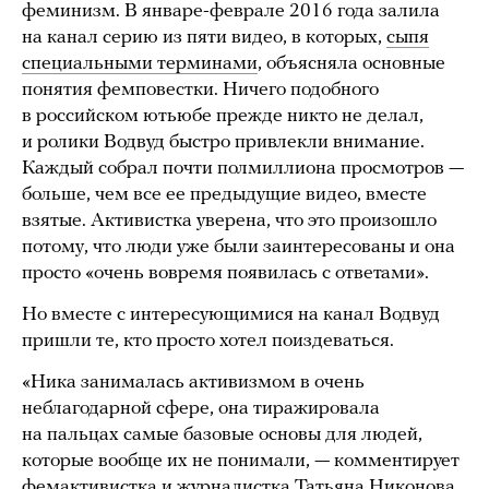
феминизм. В январе-феврале 2016 года залила
на канал серию из пяти видео, в которых,
сыпя
специальными терминами
, объясняла основные
понятия фемповестки. Ничего подобного
в российском ютьюбе прежде никто не делал,
и ролики Водвуд быстро привлекли внимание.
Каждый собрал почти полмиллиона просмотров —
больше, чем все ее предыдущие видео, вместе
взятые. Активистка уверена, что это произошло
потому, что люди уже были заинтересованы и она
просто «очень вовремя появилась с ответами».
Но вместе с интересующимися на канал Водвуд
пришли те, кто просто хотел поиздеваться.
«Ника занималась активизмом в очень
неблагодарной сфере, она тиражировала
на пальцах самые базовые основы для людей,
которые вообще их не понимали, — комментирует
фемактивистка и журналистка Татьяна Никонова.