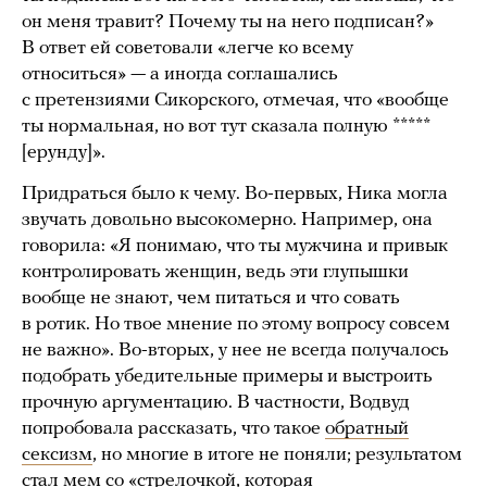
он меня травит? Почему ты на него подписан?»
В ответ ей советовали «легче ко всему
относиться» — а иногда соглашались
с претензиями Сикорского, отмечая, что «вообще
ты нормальная, но вот тут сказала полную *****
[ерунду]».
Придраться было к чему. Во-первых, Ника могла
звучать довольно высокомерно. Например, она
говорила: «Я понимаю, что ты мужчина и привык
контролировать женщин, ведь эти глупышки
вообще не знают, чем питаться и что совать
в ротик. Но твое мнение по этому вопросу совсем
не важно». Во-вторых, у нее не всегда получалось
подобрать убедительные примеры и выстроить
прочную аргументацию. В частности, Водвуд
попробовала рассказать, что такое
обратный
сексизм
, но многие в итоге не поняли; результатом
стал
мем со «стрелочкой, которая