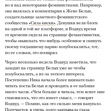
но и над некоторыми феминистками. Например,
она являлась в комментарии к Жене Белых,
создательнице заметного феминистского
сообщества
«Сила киски»
. Девушки вели блоги
на одной и той же платформе, и Водвуд время
от времени сидела на странице фемактивистки,
чтобы «выискать что-нибудь особенное и скинуть
своему тогдашнему парню позубоскалить»; тот,
по ее словам, это поощрял.
Через несколько недель Водвуд заметила, что
заходит на страницу Белых уже не чтобы
позубоскалить, а из-за легкого интереса.
Постепенно Ника начала более внимательно
читать посты Белых и проводить в ее паблике
много часов. «Чем больше я читала, тем яснее мне
становилось, что это имеет смысл, — говорит
Водвуд. — Помню, как это сильно меня напугало.
Получается, я очень долго закрывала глаза