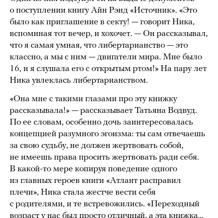
о поступлении книгу Айн Рэнд «Источник». «Это
было как приглашение в секту! — говорит Ника,
вспоминая тот вечер, и хохочет. — Он рассказывал,
что я самая умная, что либертарианство — это
классно, а мы с ним — двигатели мира. Мне было
16, и я слушала его с открытым ртом!» На пару лет
Ника увлеклась либертарианством.
«Она мне с такими глазами про эту книжку
рассказывала!» — рассказывает Татьяна Водвуд.
По ее словам, особенно дочь заинтересовалась
концепцией разумного эгоизма: ты сам отвечаешь
за свою судьбу, не должен жертвовать собой,
не имеешь права просить жертвовать ради себя.
В какой-то мере копируя поведение одного
из главных героев книги «Атлант расправил
плечи», Ника стала жестче вести себя
с родителями, и те встревожились. «Переходный
возраст у нас был просто отличный, а эта книжка…