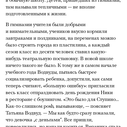
в обычную школу. Детей, пришедших из гимназии,
там называли тепличными — не вполне
подготовленными к жизни.
В гимназии учителя были добрыми
и внимательными, учеников вкусно кормили
завтраками и полдниками, на переменах можно
было строить города из пластилина, а каждый
сезон класс из десяти человек ставил какую-
нибудь театральную постановку. В новой школе
ничего такого не было. К тому же в самом начале
учебного года Водвуды, пытаясь быстрее
социализировать ребенка, допустили, как сами
теперь считают, «большую ошибку»: пригласили
весь класс отпраздновать день рождения Ники
в ресторане с боулингом. «Это было для Ступино…
Как-то слишком posh
,
вызывающе, — поясняет
Татьяна Водвуд. — Мы как будто сразу показали,
что девочка „с деньгами“. Все пришли,
повеселились, но начали коситься. Вераника стала