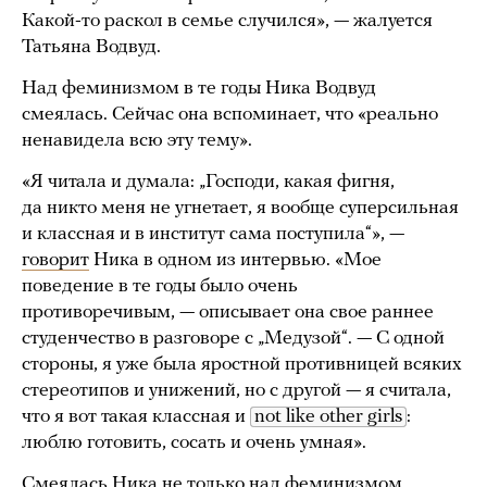
Какой-то раскол в семье случился», — жалуется
Татьяна Водвуд.
Над феминизмом в те годы Ника Водвуд
смеялась. Сейчас она вспоминает, что «реально
ненавидела всю эту тему».
«Я читала и думала: „Господи, какая фигня,
да никто меня не угнетает, я вообще суперсильная
и классная и в институт сама поступила“», —
говорит
Ника в одном из интервью. «Мое
поведение в те годы было очень
противоречивым, — описывает она свое раннее
студенчество в разговоре с „Медузой“. — С одной
стороны, я уже была яростной противницей всяких
стереотипов и унижений, но с другой — я считала,
что я вот такая классная и
not like other girls
:
люблю готовить, сосать и очень умная».
Смеялась Ника не только над феминизмом,