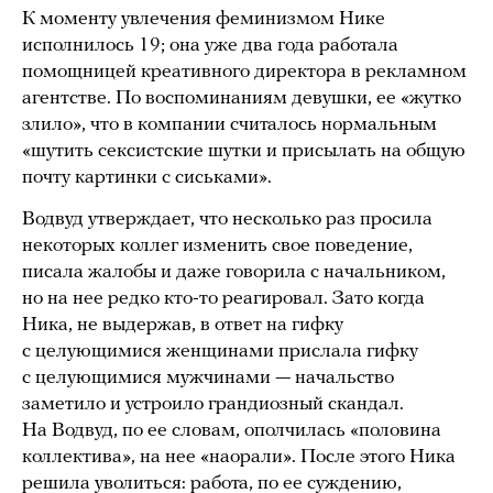
К моменту увлечения феминизмом Нике
исполнилось 19; она уже два года работала
помощницей креативного директора в рекламном
агентстве. По воспоминаниям девушки, ее «жутко
злило», что в компании считалось нормальным
«шутить сексистские шутки и присылать на общую
почту картинки с сиськами».
Водвуд утверждает, что несколько раз просила
некоторых коллег изменить свое поведение,
писала жалобы и даже говорила с начальником,
но на нее редко кто-то реагировал. Зато когда
Ника, не выдержав, в ответ на гифку
с целующимися женщинами прислала гифку
с целующимися мужчинами — начальство
заметило и устроило грандиозный скандал.
На Водвуд, по ее словам, ополчилась «половина
коллектива», на нее «наорали». После этого Ника
решила уволиться: работа, по ее суждению,