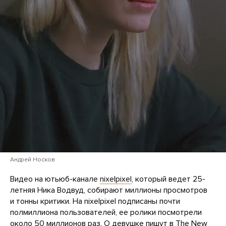
Андрей Носков
Видео на ютьюб-канале
nixelpixel
, который ведет 25-
летняя Ника Водвуд, собирают миллионы просмотров
и тонны критики. На nixelpixel подписаны почти
полмиллиона пользователей, ее ролики посмотрели
около 50 миллионов раз. О девушке
пишут
в The New