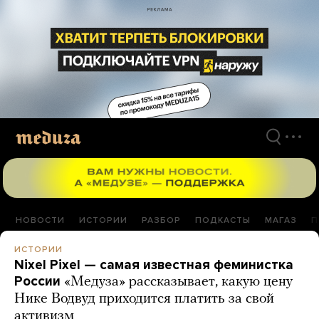
Перейти
к
материалам
НОВОСТИ
ИСТОРИИ
РАЗБОР
ПОДКАСТЫ
МАГАЗ
П
ИСТОРИИ
Nixel Pixel — самая известная феминистка
России
«Медуза» рассказывает, какую цену
Нике Водвуд приходится платить за свой
активизм