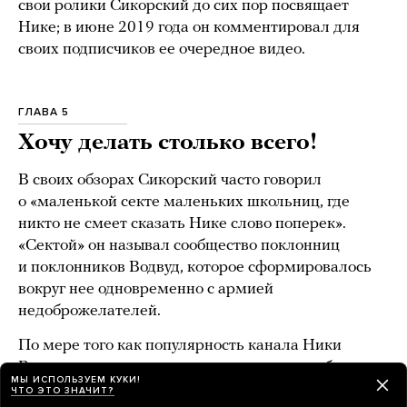
свои ролики Сикорский до сих пор посвящает
Нике; в июне 2019 года он комментировал для
своих подписчиков ее очередное видео.
ГЛАВА 5
Хочу делать столько всего!
В своих обзорах Сикорский часто говорил
о «маленькой секте маленьких школьниц, где
никто не смеет сказать Нике слово поперек».
«Сектой» он называл сообщество поклонниц
и поклонников Водвуд, которое сформировалось
вокруг нее одновременно с армией
недоброжелателей.
По мере того как популярность канала Ники
Водвуд росла, ее начали приглашать на публичные
МЫ ИСПОЛЬЗУЕМ КУКИ!
мероприятия, куда приходило все больше людей.
ЧТО ЭТО ЗНАЧИТ?