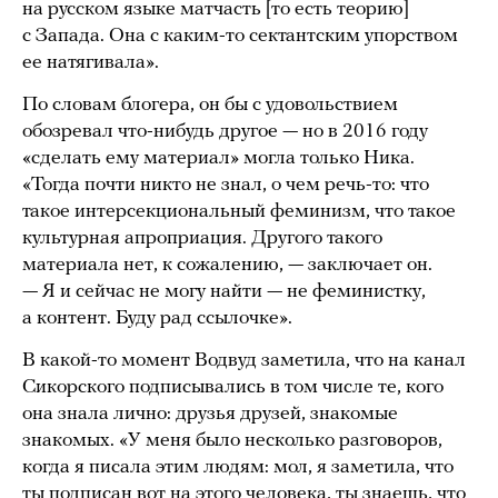
на русском языке матчасть [то есть теорию]
с Запада. Она с каким-то сектантским упорством
ее натягивала».
По словам блогера, он бы с удовольствием
обозревал что-нибудь другое — но в 2016 году
«сделать ему материал» могла только Ника.
«Тогда почти никто не знал, о чем речь-то: что
такое интерсекциональный феминизм, что такое
культурная апроприация. Другого такого
материала нет, к сожалению, — заключает он.
— Я и сейчас не могу найти — не феминистку,
а контент. Буду рад ссылочке».
В какой-то момент Водвуд заметила, что на канал
Сикорского подписывались в том числе те, кого
она знала лично: друзья друзей, знакомые
знакомых. «У меня было несколько разговоров,
когда я писала этим людям: мол, я заметила, что
ты подписан вот на этого человека, ты знаешь, что