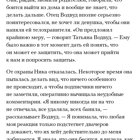
Она, рыдая, звонила родителям, говорила, что
боится выйти из дома и вообще не знает, что
делать дальше. Отец Водвуд вполне серьезно
поинтересовался, не хочет ли девушка, чтобы они
наняли ей телохранителя. «Он предложил
крайнюю меру, — говорит Татьяна Водвуд. — Ему
было важно в тот момент дать ей понять, что
он может ее защитить, что она может прийти
к нам и попросить защиты».
От охраны Ника отказалась. Некоторое время она
пыталась делать вид, что ничего особенного
не происходит, а чтобы подписчики ничего
не заметили, оперативно вычищала неудобные
комментарии. «Я никому никогда ни на что
не отвечала, все удаляла, всех банила, —
рассказывает Водвуд. — Я понимала, что любая
моя реакция только подстегнет двачеров
и докажет, что их хейт действительно до меня
добирается. Я знала, что они бесятся, я видела, как