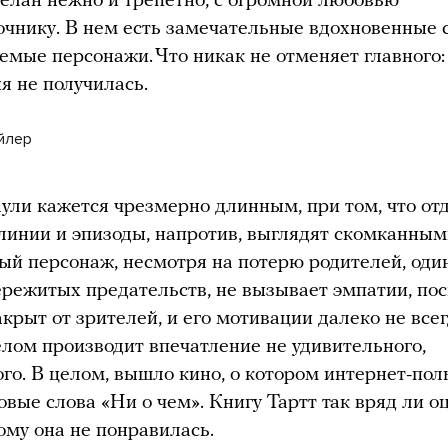
елан нежно и трепетно, с огромной любовью
очнику. В нем есть замечательные вдохновенные 
емые персонажи. Что никак не отменяет главного:
я не получилась.
йлер
ли кажется чрезмерно длинным, при том, что от
инии и эпизоды, напротив, выглядят скомканным
й персонаж, несмотря на потерю родителей, оди
ережитых предательств, не вызывает эмпатии, по
крыт от зрителей, и его мотивации далеко не всег
лом производит впечатление не удивительного,
ого. В целом, вышло кино, о котором интернет-пол
овые слова «Ни о чем». Книгу Тартт так вряд ли о
кому она не понравилась.