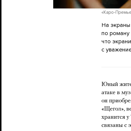
«Каро-Премь
На экраны
по роману
что экрани
с уважение
Юный жите
атаке в му
он приобре
«Щегол», в
хранится у
связаны с 