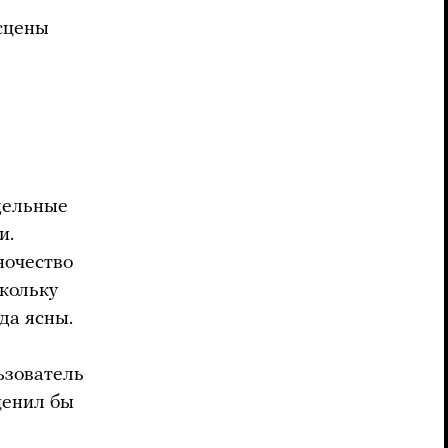
сцены
дельные
и.
ночество
скольку
да ясны.
ьзователь
ценил бы