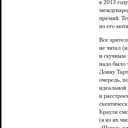
в 2013 год
междунаро
премий. Те
по его мо
Все зрител
не читал (
и скучным 
надо было 
Донну Тарт
очередь, п
идеальной 
и расстрое
скептическ
Краули смо
(я из их чи