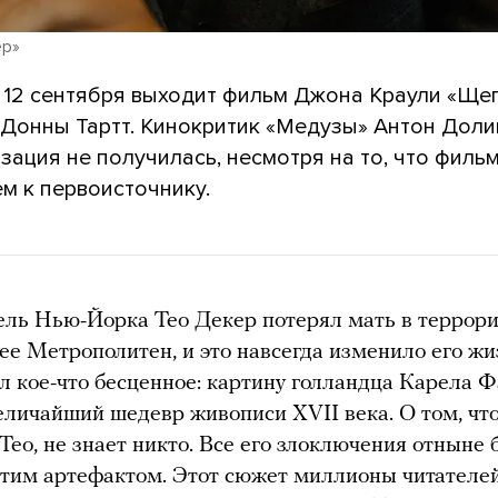
ер»
 12 сентября выходит фильм Джона Краули «Ще
 Донны Тартт. Кинокритик «Медузы» Антон Долин
зация не получилась, несмотря на то, что филь
м к первоисточнику.
ль Нью-Йорка Тео Декер потерял мать в террори
зее Метрополитен, и это навсегда изменило его жи
л кое-что бесценное: картину голландца Карела 
еличайший шедевр живописи XVII века. О том, чт
 Тео, не знает никто. Все его злоключения отныне 
этим артефактом. Этот сюжет миллионы читателе