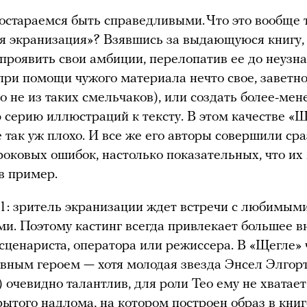
остараемся быть справедливыми. Что это вообще 
я экранизация»? Взявшись за выдающуюся книгу,
проявить свои амбиции, перелопатив ее до неузн
при помощи чужого материала нечто свое, заветн
о не из таких смельчаков), или создать более-мен
серию иллюстраций к тексту. В этом качестве «Щ
е так уж плохо. И все же его авторы совершили сра
роковых ошибок, настолько показательных, что и
в пример.
: зритель экранизации ждет встречи с любимым
и. Поэтому кастинг всегда привлекает большее в
сценариста, оператора или режиссера. В «Щегле» 
лавным героем — хотя молодая звезда Энсел Элго
) очевидно талантлив, для роли Тео ему не хвата
рытого надлома, на котором построен образ в книг