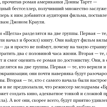
у, прочитав роман американки Донны Тартт —
дный бестселлер, получивший множество заслуж
перь к ним добавится аудитория фильма, поставл
тивам Джоном Краули.
и «Щегла» разделятся на две группы. Первая — те,
или начал и бросил) книгу. Они найдут фильм вял
— да и просто не поймут, почему на такую странн
тратить два с половиной часа жизни. Вторая — те, 
т и смог оценить ее роман по достоинству. Они, в
оделятся на две группы. Первая — те, кто верили 
экранизации; они почти наверняка будут разочар
ны. Вторая — те, кто с самого начала были настро
и и не предполагали, что режиссер мелодрамы «Б
жет создать кино, адекватное тонкой и сложной п
сла). А вот они, скорее всего, будут приятно удивле