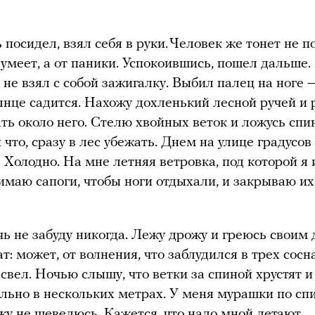
посидел, взял себя в руки. Человек же тонет не п
 умеет, а от паники. Успокоившись, пошел дальше.
я не взял с собой зажигалку. Выбил палец на ноге 
лнце садится. Нахожу дохленький лесной ручей и
ть около него. Стелю хвойных веток и ложусь спин
 что, сразу в лес убежать. Днем на улице градусов 
. Холодно. На мне летняя ветровка, под которой я 
имаю сапоги, чтобы ноги отдыхали, и закрываю и
.
ь не забуду никогда. Лежу дрожу и греюсь своим
: может, от волнения, что заблудился в трех сосн
свел. Ночью слышу, что ветки за спиной хрустят и
ально в нескольких метрах. У меня мурашки по спи
ежу не шевелюсь. Кажется, что надо мной летают