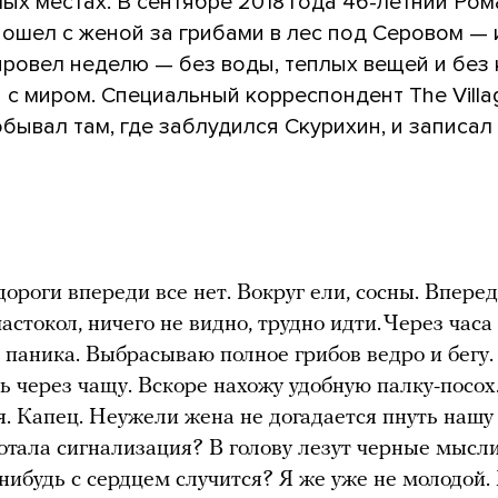
ых местах. В сентябре 2018 года 46-летний Ром
ошел с женой за грибами в лес под Серовом — 
провел неделю — без воды, теплых вещей и без 
 с миром. Специальный корреспондент The Vill
бывал там, где заблудился Скурихин, и записал
 дороги впереди все нет. Вокруг ели, сосны. Впере
астокол, ничего не видно, трудно идти. Через часа
 паника. Выбрасываю полное грибов ведро и бегу
ь через чащу. Вскоре нахожу удобную палку-посох
я. Капец. Неужели жена не догадается пнуть нашу
отала сигнализация? В голову лезут черные мысли
-нибудь с сердцем случится? Я же уже не молодой