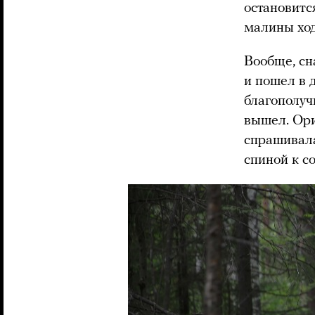
остановитс
малины ход
Вообще, сн
и пошел в 
благополуч
вышел. Ори
спрашивала
спиной к с