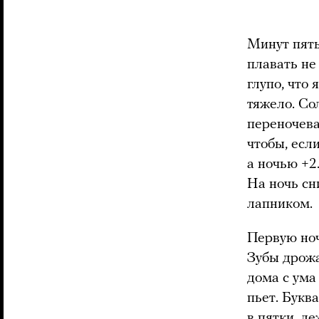
Минут пять 
плавать не
глупо, что 
тяжело. Со
переночева
чтобы, если
а ночью +2
На ночь сн
лапником
Первую ноч
Зубы дрожат
дома с ума 
пьет. Букв
в пятки, л