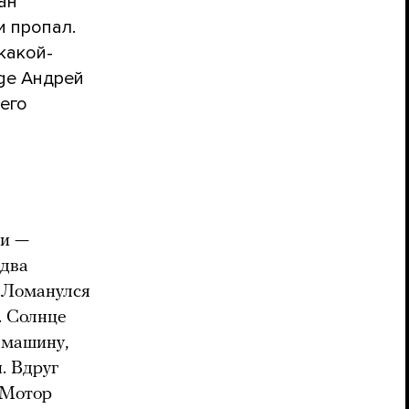
ан
и пропал.
какой-
age Андрей
 его
ди —
 два
. Ломанулся
. Солнце
 машину,
. Вдруг
. Мотор