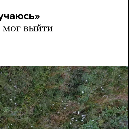
мучаюсь»
 мог выйти