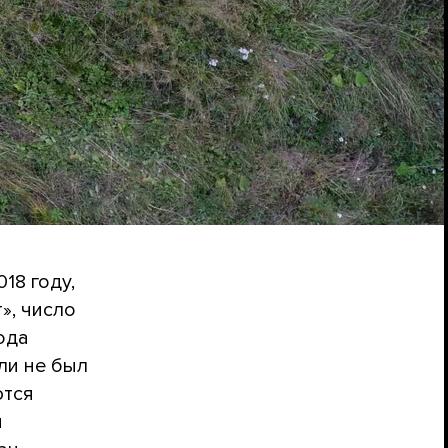
18 году,
», число
ода
ли не был
ются
я