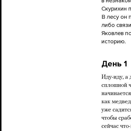
в незнаком
Скурихин п
В лесу он 
либо связи
Яковлев по
историю.
День 1
Иду-иду, а
сплошной ч
начинается
как медвед
уже садитс
чтобы сраб
сейчас что