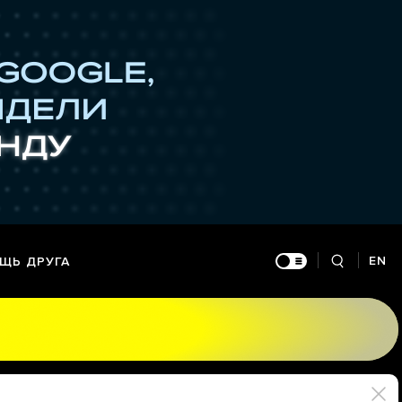
EN
ЩЬ ДРУГА