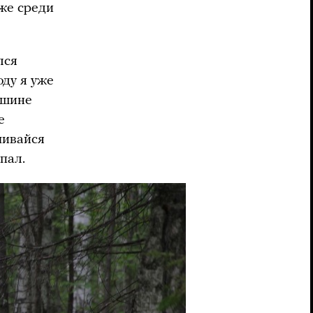
 же среди
лся
оду я уже
ашине
е
чивайся
опал.