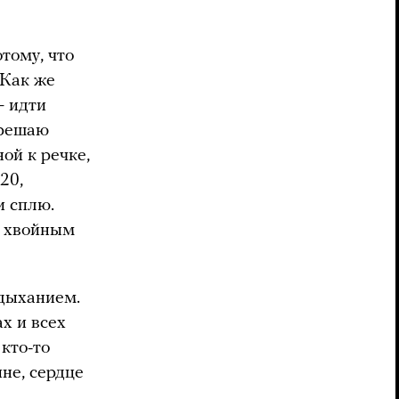
отому, что
 Как же
— идти
 решаю
ой к речке,
20,
и сплю.
х хвойным
 дыханием.
ах и всех
 кто-то
не, сердце