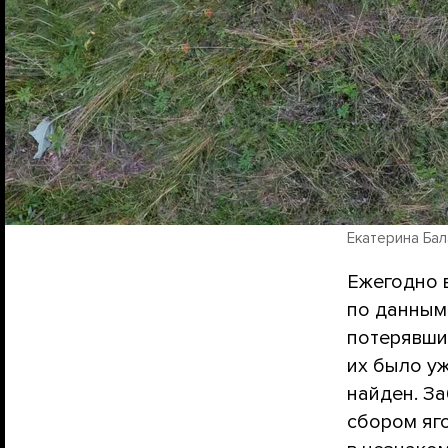
Екатерина Ба
Ежегодно в
по данным
потерявши
их было у
найден. З
сбором яго