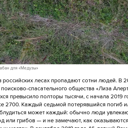
лабан для «Медузы»
 российских лесах пропадают сотни людей. В 20
 поисково-спасательного общества «Лиза Алерт
хся превысило полторы тысячи, с начала 2019 г
же 2700. Каждый седьмой потерявшийся погиб и
аблудиться может каждый: обычно люди увлека
д или грибов — и не замечают, как оказываютс