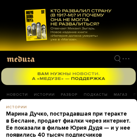
Перейти
к
материалам
НОВОСТИ
ИСТОРИИ
РАЗБОР
ПОДКАСТЫ
МАГАЗ
П
ИСТОРИИ
Марина Дучко, пострадавшая при теракте
в Беслане, продает фиалки через интернет.
Ее показали в фильме Юрия Дудя — и у нее
появились 40 тысяч подписчиков