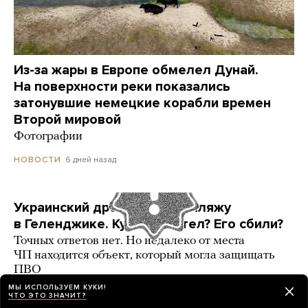
Из-за жары в Европе обмелел Дунай.
На поверхности реки показались
затонувшие немецкие корабли времен
Второй мировой
Фотографии
6 дней назад
НОВОСТИ
Украинский дрон попал по пляжу
в Геленджике. Куда он летел? Его сбили?
Точных ответов нет. Но недалеко от места
ЧП находится объект, который могла защищать
ПВО
МЫ ИСПОЛЬЗУЕМ КУКИ!
3 карточки
6 дней назад
РАЗБОР
ЧТО ЭТО ЗНАЧИТ?