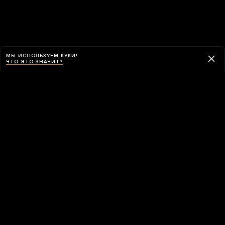
МЫ ИСПОЛЬЗУЕМ КУКИ!
ЧТО ЭТО ЗНАЧИТ?
Навигация
ПРИЛОЖЕНИЕ «МЕДУЗЫ»
Приложение «Медузы» умеет обходить
блокировки и работает в России без VPN.