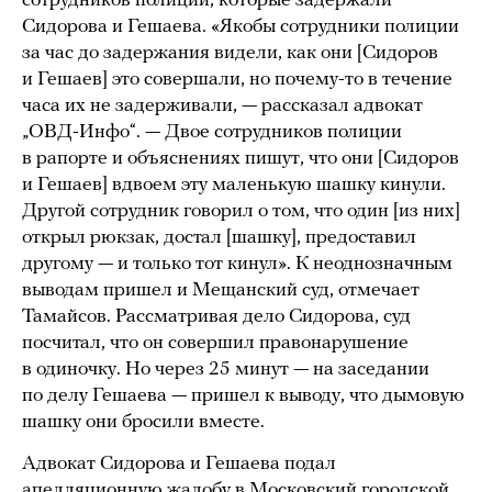
сотрудников полиции, которые задержали
Сидорова и Гешаева. «Якобы сотрудники полиции
за час до задержания видели, как они [Сидоров
и Гешаев] это совершали, но почему-то в течение
часа их не задерживали, — рассказал адвокат
„ОВД-Инфо“. — Двое сотрудников полиции
в рапорте и объяснениях пишут, что они [Сидоров
и Гешаев] вдвоем эту маленькую шашку кинули.
Другой сотрудник говорил о том, что один [из них]
открыл рюкзак, достал [шашку], предоставил
другому — и только тот кинул». К неоднозначным
выводам пришел и Мещанский суд, отмечает
Тамайсов. Рассматривая дело Сидорова, суд
посчитал, что он совершил правонарушение
в одиночку. Но через 25 минут — на заседании
по делу Гешаева — пришел к выводу, что дымовую
шашку они бросили вместе.
Адвокат Сидорова и Гешаева подал
апелляционную жалобу в Московский городской