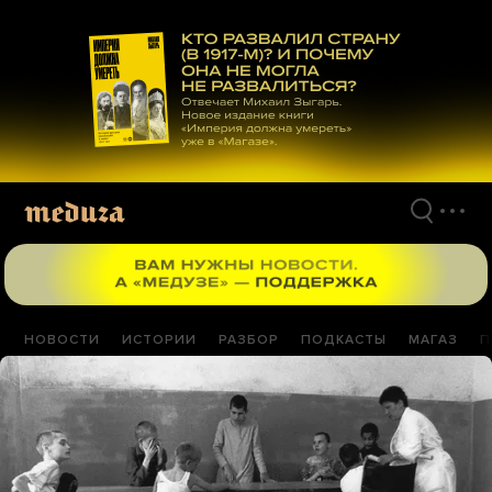
Перейти
к
материалам
НОВОСТИ
ИСТОРИИ
РАЗБОР
ПОДКАСТЫ
МАГАЗ
П