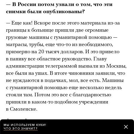
— В России потом узнали о том, что эти
снимки были опубликованы?
— Еще как! Вскоре после этого материала из-за
границы к больнице пришли две огромные
грузовые машины с гуманитарной помощью —
матрасы, трубы, еще что-то из необходимого,
примерно на 20 тысяч долларов. И это привело
в панику все областное руководство. Главу
администрации телеграммой вызвали из Москвы,
все были на ушах. В итоге чиновники заявили, что
не нуждаются в подачках, мол, все есть. Машины
с гуманитарной помощью еще несколько недель
стояли там. Потом это все с благодарностью
приняли в каком-то подобном учреждении
в Смоленске.
А российские чиновники в то учреждение
МЫ ИСПОЛЬЗУЕМ КУКИ!
прислали действительно мелкую подачку —
ЧТО ЭТО ЗНАЧИТ?