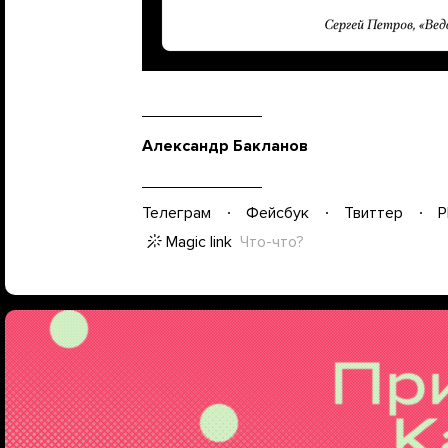
Александр Бакланов
Телеграм
Фейсбук
Твиттер
P
Magic link
Что-что?