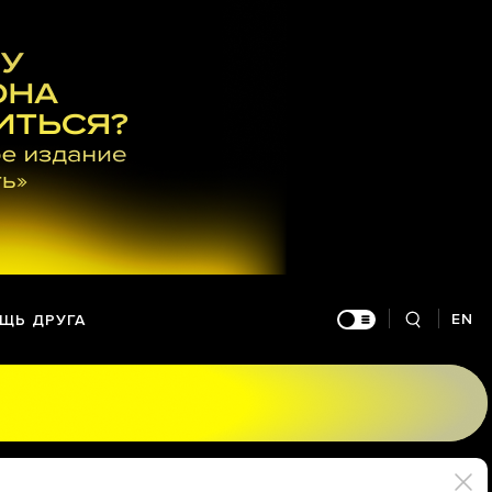
EN
ЩЬ ДРУГА