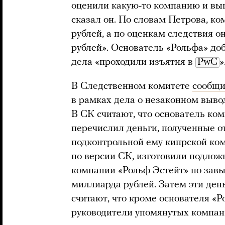
оценили какую-то компанию и вы
сказал он. По словам Петрова, к
рублей, а по оценкам следствия о
рублей». Основатель «Рольфа» доб
дела «проходили изъятия в
PwC
»
В Следственном комитете
сообщ
в рамках дела о незаконном выво
В СК считают, что основатель ко
перечислил деньги, полученные от
подконтрольной ему кипрской ком
по версии СК, изготовили подлож
компании «Рольф Эстейт» по зав
миллиарда рублей. Затем эти ден
считают, что кроме основателя «Р
руководители упомянутых компан