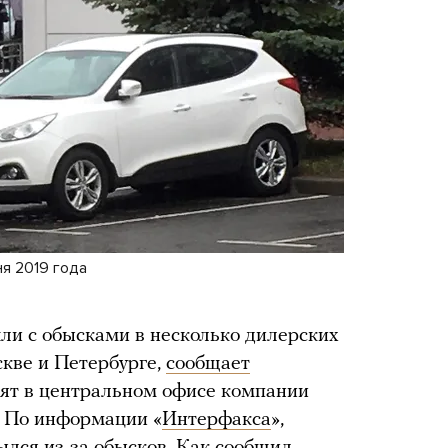
ня 2019 года
ли с обысками в несколько дилерских
скве и Петербурге,
сообщает
дят в центральном офисе компании
. По информации «
Интерфакса
»,
лся из-за обысков. Как
сообщил