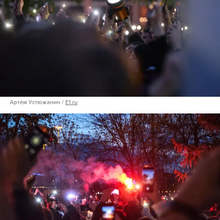
Артём Устюжанин /
E1.ru