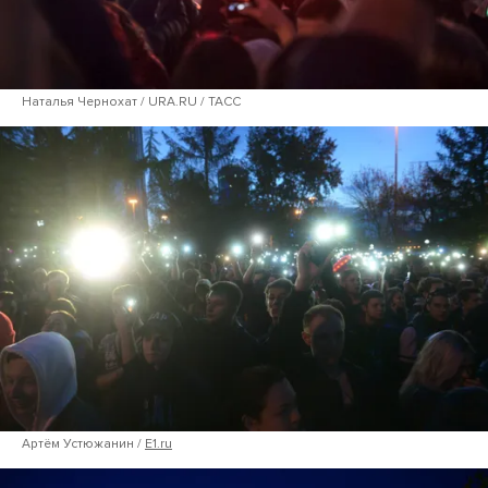
Наталья Чернохат / URA.RU / ТАСС
Артём Устюжанин /
E1.ru