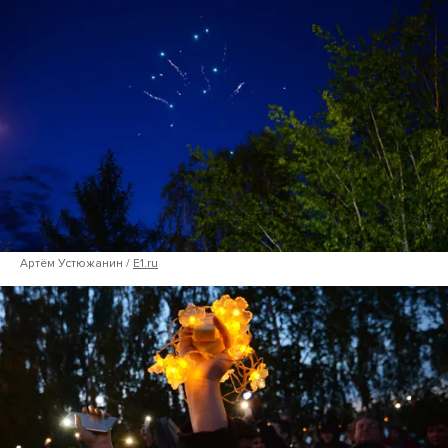
Артём Устюжанин /
E1.ru