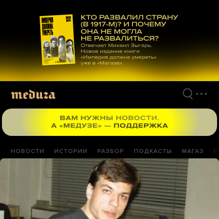
Перейти
к
материалам
НОВОСТИ
ИСТОРИИ
РАЗБОР
ПОДКАСТЫ
МАГАЗ
П