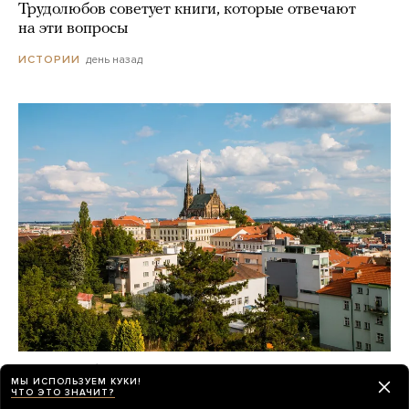
Трудолюбов советует книги, которые отвечают
на эти вопросы
день назад
ИСТОРИИ
Зачем абитуриенты из постсоветских
МЫ ИСПОЛЬЗУЕМ КУКИ!
стран едут учиться в Чехию и Словакию?
ЧТО ЭТО ЗНАЧИТ?