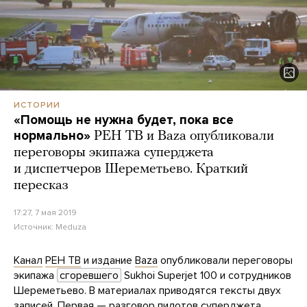
ИСТОРИИ
«Помощь не нужна будет, пока все
нормально»
РЕН ТВ и Baza опубликовали
переговоры экипажа суперджета
и диспетчеров Шереметьево. Краткий
пересказ
17:27, 7 мая 2019
Источник:
Meduza
Канал
РЕН ТВ
и издание
Baza
опубликовали переговоры
экипажа
сгоревшего
Sukhoi Superjet 100 и сотрудников
Шереметьево. В материалах приводятся тексты двух
записей. Первая — разговор пилотов суперджета