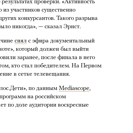
 результатах проверки. «Активность
о из участников существенно
других конкурсантов. Такого разрыва
ыло никогда», — сказал Эрнст.
ичине
снял
с эфира документальный
ноте», который должен был выйти
товили заранее, после финала в него
том, кто стал победителем. На Первом
ние в сетке телевещания.
олос.Дети», по данным
Mediascope
,
 программ на российском
ет по доле аудитории воскресные