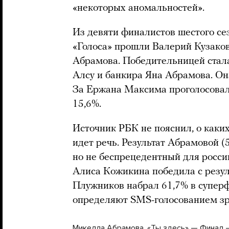
«некоторых аномальностей».
Из девяти финалистов шестого се
«Голоса» прошли Валерий Кузако
Абрамова. Победительницей стал
Алсу и банкира Яна Абрамова. Он
За Ержана Максима проголосовал
15,6%.
Источник РБК не пояснил, о каки
идет речь. Результат Абрамовой (
но не беспрецедентный для россий
Алиса Кожикина победила с резул
Плужников набрал 61,7% в суперф
определяют SMS-голосованием зр
Микелла Абрамова. «Ты здесь» — Финал 