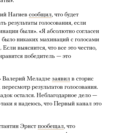
ваты».
рий Нагиев
сообщил
, что будет
ать результаты голосования, если
хинации были». «Я абсолютно согласен
не было никаких махинаций с голосами
 Если выяснится, что все это честно,
е нравится победитель — это
и» Валерий Меладзе
заявил
в сторис
а пересмотр результатов голосования.
садок остался. Неблагодарное дело —
-таки я надеюсь, что Первый канал это
стантин Эрнст
пообещал
, что