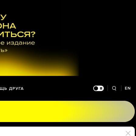
EN
ЩЬ ДРУГА