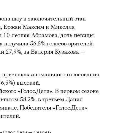
зона шоу в заключительный этап
в, Ержан Максим и Микелла
а 10-летняя Абрамова, дочь певицы
а получила 56,5% голосов зрителей.
и 27,9%, за Валерия Кузакова —
х признаках аномального голосования
56,5%) высокий,
ского «Голос.Дети». В первом сезоне
ьтатом 58,2%, в третьем Данил
инале. Победителя «Голос.Дети»
ителей.
— Голос.Дети — Сезон 6