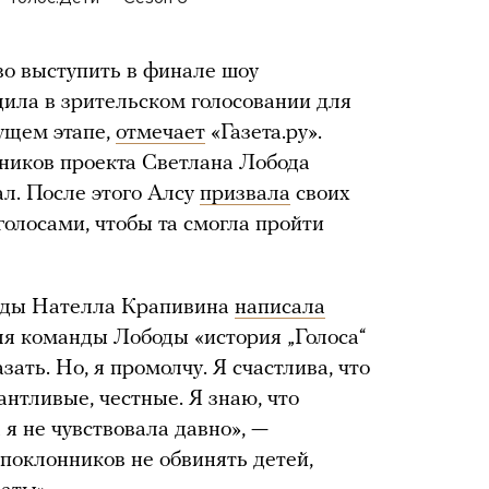
о выступить в финале шоу
едила в зрительском голосовании для
ущем этапе,
отмечает
«Газета.ру».
вников проекта Светлана Лобода
ал. После этого Алсу
призвала
своих
голосами, чтобы та смогла пройти
оды Нателла Крапивина
написала
для команды Лободы «история „Голоса“
зать. Но, я промолчу. Я счастлива, что
антливые, честные. Я знаю, что
 я не чувствовала давно», —
 поклонников не обвинять детей,