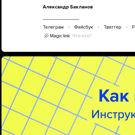
Александр Бакланов
Телеграм
Фейсбук
Твиттер
P
Magic link
Что-что?