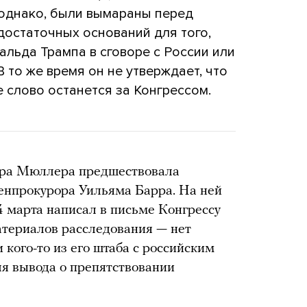
 однако, были вымараны перед
достаточных оснований для того,
льда Трампа в сговоре с России или
 то же время он не утверждает, что
 слово останется за Конгрессом.
ора Мюллера предшествовала
енпрокурора Уильяма Барра. На ней
24 марта написал в письме Конгрессу
атериалов расследования — нет
 кого-то из его штаба с российским
ля вывода о препятствовании