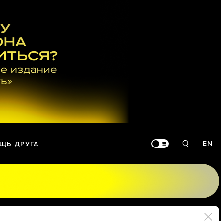
EN
ЩЬ ДРУГА