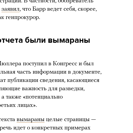
рации. В частности, обозреватель
с
заявил
, что Барр ведет себя, скорее,
ак генпрокурор.
отчета были вымараны
Мюллера поступил в Конгресс и был
ельная часть информации в документе,
жат публикации сведения, касающиеся
ляющие важность для разведки,
, а также «потенциально
етьих лицах».
 текста
вымараны
целые страницы —
е речь идет о конкретных примерах