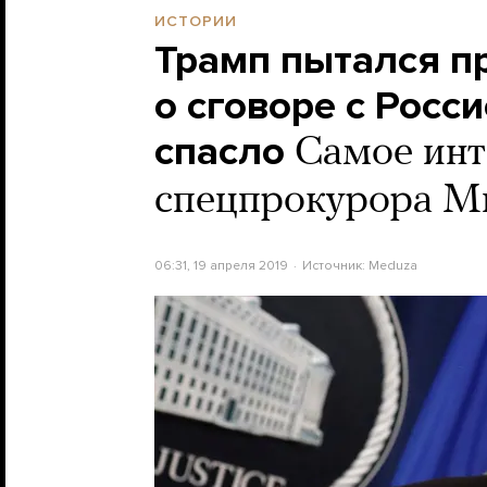
ИСТОРИИ
Трамп пытался п
о сговоре с Росси
спасло
Самое инт
спецпрокурора М
06:31, 19 апреля 2019
Источник:
Meduza