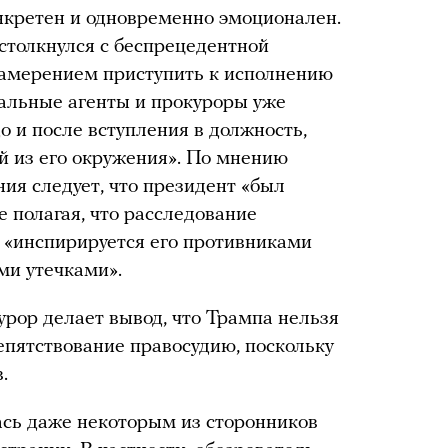
онкретен и одновременно эмоционален.
 столкнулся с беспрецедентной
 намерением приступить к исполнению
альные агенты и прокуроры уже
о и после вступления в должность,
й из его окружения». По мнению
ия следует, что президент «был
 полагая, что расследование
о «инспирируется его противниками
ми утечками».
урор делает вывод, что Трампа нельзя
епятствование правосудию, поскольку
.
ась даже некоторым из сторонников