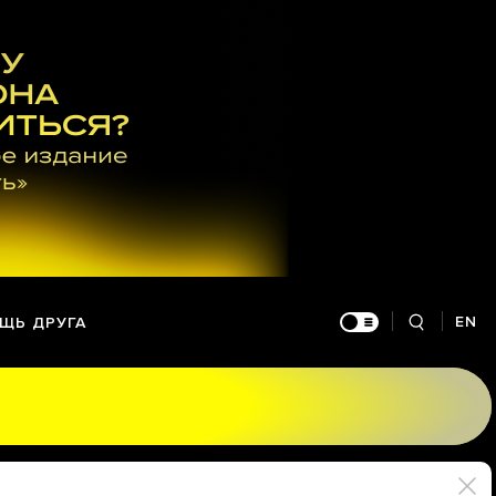
EN
ЩЬ ДРУГА