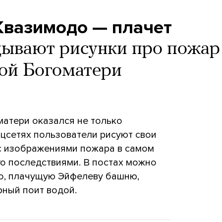
 Квазимодо — плачет
дывают рисунки про пожар
ой Богоматери
атери оказался не только
соцсетях пользователи рисуют свои
с изображениями пожара в самом
о последствиями. В постах можно
о, плачущую Эйфелеву башню,
рный поит водой.