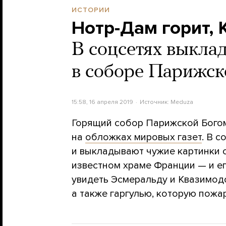
ИСТОРИИ
Нотр-Дам горит,
В соцсетях выкла
в соборе Парижск
15:58, 16 апреля 2019
Источник:
Meduza
Горящий собор Парижской Богом
на
обложках мировых газет
. В 
и выкладывают чужие картинки 
известном храме Франции — и ег
увидеть Эсмеральду и Квазимод
а также гаргулью, которую пожа