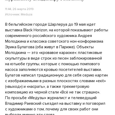
11:44, 26 марта 2019
Источник:
Meduza
В бельгийском городе Шарлеруа до 19 мая идет
выставка Black Horizon, на которой показывают работы
современного российского художника Андрея
Молодкина и классика советского нон-конформизма
Эрика Булатова (оба живут в Париже). Объекты
Молодкина — это «кровавое караоке»: пластиковые
скульптуры в виде строк из песен заблокированной
на ютьюбе группы, которые с помощью помпового
насоса заполняются кровью посетителей выставки.
Булатов написал традиционную для себя серию картин
с изображаемыми в разных плоскостях словами «exit»
(«выход») и «насрать», а также трехметровую
композицию из черной стали «Всё не так страшно».
По просьбе «Медузы» журналист и телеведущий
Владимир Раевский съездил на выставку и поговорил
с художниками о том, почему для своих работ они
выбрали именно эти слова.