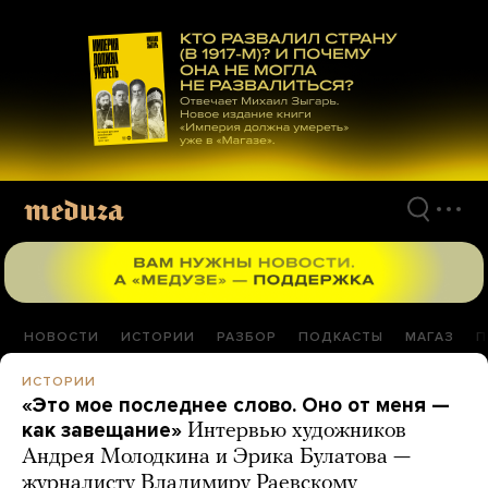
Перейти
к
материалам
НОВОСТИ
ИСТОРИИ
РАЗБОР
ПОДКАСТЫ
МАГАЗ
П
ИСТОРИИ
«Это мое последнее слово. Оно от меня —
как завещание»
Интервью художников
Андрея Молодкина и Эрика Булатова —
журналисту Владимиру Раевскому