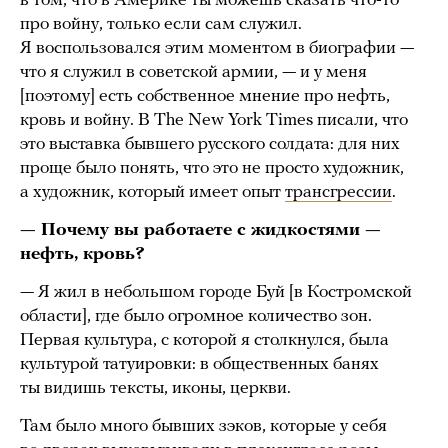
в том, что в Америке ты можешь сказать что-то
про войну, только если сам служил.
Я воспользовался этим моментом в биографии —
что я служил в советской армии, — и у меня
[поэтому] есть собственное мнение про нефть,
кровь и войну. В The New York Times писали, что
это выставка бывшего русского солдата: для них
проще было понять, что это не просто художник,
а художник, который имеет опыт
трансгрессии
.
— Почему вы работаете с жидкостями —
нефть, кровь?
— Я жил в небольшом городе Буй [в Костромской
области], где было огромное количество зон.
Первая культура, с которой я столкнулся, была
культурой татуировки: в общественных банях
ты видишь тексты, иконы, церкви.
Там было много бывших зэков, которые у себя