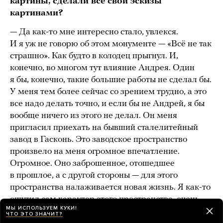
картины, сделали все свои эскизы
картинами?
— Да как-то мне интересно стало, увлекся.
И я уж не говорю об этом монументе — «Всё не так
страшно». Как будто в колодец прыгнул. И,
конечно, во многом тут влияние Андрея. Один
я бы, конечно, такие большие работы не сделал бы.
У меня тем более сейчас со зрением трудно, а это
все надо делать точно, и если бы не Андрей, я бы
вообще ничего из этого не делал. Он меня
пригласил приехать на бывший сталелитейный
завод в Гасконь. Это заводское пространство
произвело на меня огромное впечатление.
Огромное. Оно заброшенное, отошедшее
в прошлое, а с другой стороны — для этого
пространства налаживается новая жизнь. Я как-то
ощутил сам характер этого пространства, очень
МЫ ИСПОЛЬЗУЕМ КУКИ!
похожий на то, что сейчас происходит в Европе
ЧТО ЭТО ЗНАЧИТ?