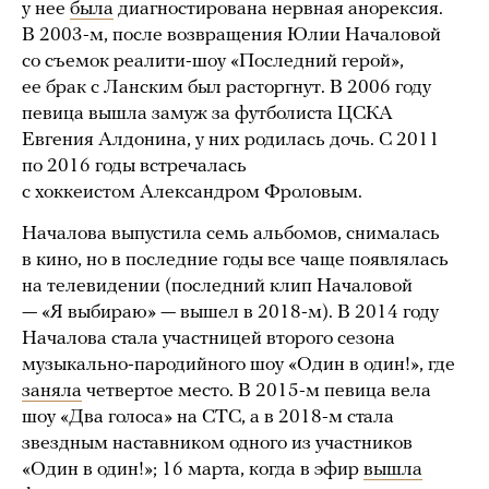
у нее
была
диагностирована нервная анорексия.
В 2003-м, после возвращения Юлии Началовой
со съемок реалити-шоу «Последний герой»,
ее брак с Ланским был расторгнут. В 2006 году
певица вышла замуж за футболиста ЦСКА
Евгения Алдонина, у них родилась дочь. С 2011
по 2016 годы встречалась
с хоккеистом Александром Фроловым.
Началова выпустила семь альбомов, снималась
в кино, но в последние годы все чаще появлялась
на телевидении (последний клип Началовой
— «Я выбираю» — вышел в 2018-м). В 2014 году
Началова стала участницей второго сезона
музыкально-пародийного шоу «Один в один!», где
заняла
четвертое место. В 2015-м певица вела
шоу «Два голоса» на СТС, а в 2018-м стала
звездным наставником одного из участников
«Один в один!»; 16 марта, когда в эфир
вышла