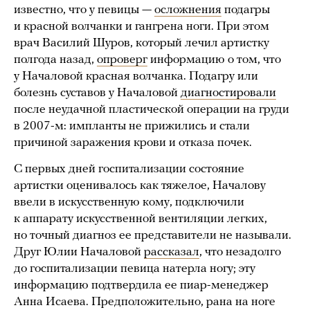
известно, что у певицы —
осложнения
подагры
и красной волчанки и гангрена ноги. При этом
врач Василий Шуров, который лечил артистку
полгода назад,
опроверг
информацию о том, что
у Началовой красная волчанка. Подагру или
болезнь суставов у Началовой
диагностировали
после неудачной пластической операции на груди
в 2007-м: импланты не прижились и стали
причиной заражения крови и отказа почек.
С первых дней госпитализации состояние
артистки оценивалось как тяжелое, Началову
ввели в искусственную кому, подключили
к аппарату искусственной вентиляции легких,
но точный диагноз ее представители не называли.
Друг Юлии Началовой
рассказал
, что незадолго
до госпитализации певица натерла ногу; эту
информацию подтвердила ее пиар-менеджер
Анна Исаева. Предположительно, рана на ноге