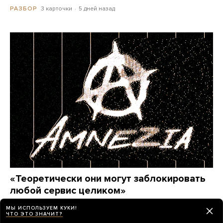
3 карточки
5 дней назад
РАЗБОР
«Теоретически они могут заблокировать
любой сервис целиком»
Этим летом Amnezia — один из самых популярных
МЫ ИСПОЛЬЗУЕМ КУКИ!
VPN-сервисов у россиян — пережил крупнейшую
ЧТО ЭТО ЗНАЧИТ?