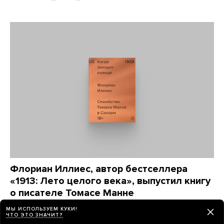
Флориан Иллиес, автор бестселлера
«1913: Лето целого века», выпустил книгу
о писателе Томасе Манне
Как он переживал первые годы эмиграции?
МЫ ИСПОЛЬЗУЕМ КУКИ!
Почему так долго не высказывался против
ЧТО ЭТО ЗНАЧИТ?