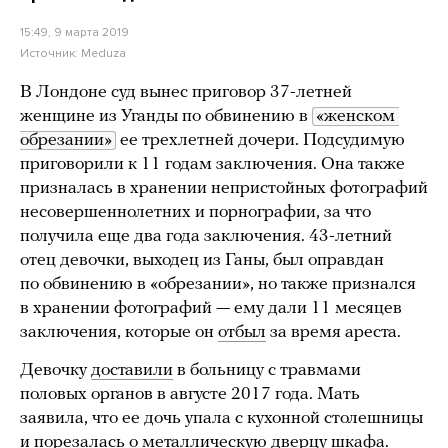
15:49, 9 марта 2019
Источник:
Meduza
В Лондоне суд вынес приговор 37-летней
женщине из Уганды по обвинению в
«женском 
обрезании»
ее трехлетней дочери. Подсудимую
приговорили к 11 годам заключения. Она также
призналась в хранении непристойных фотографий
несовершеннолетних и порнографии, за что
получила еще два года заключения. 43-летний
отец девочки, выходец из Ганы, был оправдан
по обвинению в «обрезании», но также признался
в хранении фотографий — ему дали 11 месяцев
заключения, которые он
отбыл
за время ареста.
Девочку
доставили
в больницу с травмами
половых органов в августе 2017 года. Мать
заявила, что ее дочь упала с кухонной столешницы
и порезалась о металлическую дверцу шкафа.