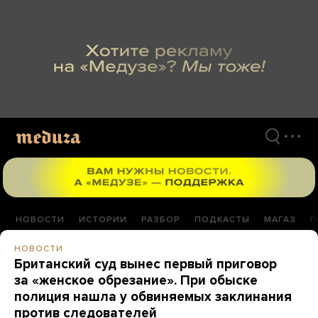
Перейти
к
материалам
НОВОСТИ
ИСТОРИИ
РАЗБОР
ПОДКАСТЫ
МАГАЗ
П
НОВОСТИ
Британский суд вынес первый приговор
за «женское обрезание». При обыске
полиция нашла у обвиняемых заклинания
против следователей