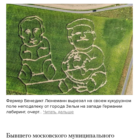
Фермер Бенедикт Люнеманн вырезал на своем кукурузном
поле неподалеку от города Зельм на западе Германии
лабиринт, очерт…
Читать дальше
Martin Meissner / AP / Scanpix / LETA
Бывшего московского муниципального