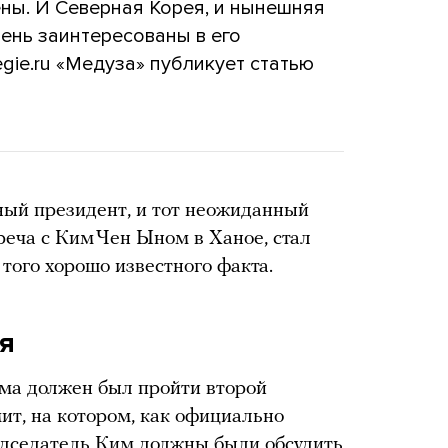
ны. И Северная Корея, и нынешняя
ень заинтересованы в его
gie.ru «Медуза» публикует статью
ый президент, и тот неожиданный
реча c Ким Чен Ыном в Ханое, стал
того хорошо известного факта.
я
ама должен был пройти второй
т, на котором, как официально
едседатель Ким должны были обсудить