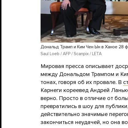
Дональд Трамп и Ким Чен Ын в Ханое 28 
Saul Loeb / AFP / Scanpix / LETA
Мировая пресса описывает дос
между Дональдом Трампом и Ким
тонах, говоря об их провале. В
с
Карнеги кореевед Андрей Ланько
верно. Просто в отличие от бол
превратились в шоу для публики
действительно значимые перегов
закончиться неудачей, но она во