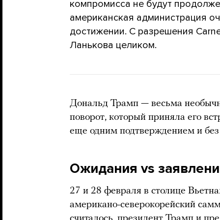
компромисса не будут продолже
американская администрация оч
достижении. С разрешения Carne
Ланькова целиком.
Дональд Трамп — весьма необычн
поворот, который приняла его вст
еще одним подтверждением и без 
Ожидания vs заявлени
27 и 28 февраля в столице Вьетн
американо-северокорейский самми
считалось, президент Трамп и пр