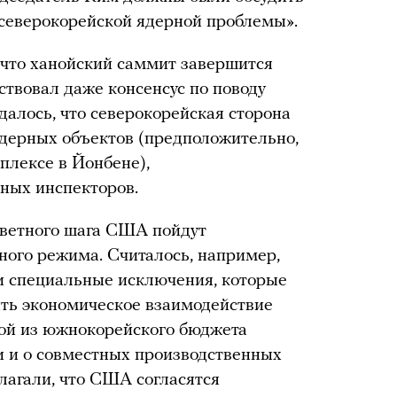
 северокорейской ядерной проблемы».
 что ханойский саммит завершится
ствовал даже консенсус по поводу
далось, что северокорейская сторона
ядерных объектов (предположительно,
плексе в Йонбене),
нных инспекторов.
ответного шага США пойдут
ного режима. Считалось, например,
и специальные исключения, которые
ть экономическое взаимодействие
мой из южнокорейского бюджета
ти и о совместных производственных
олагали, что США согласятся