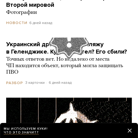
Второй мировой
Фотографии
6 дней назад
НОВОСТИ
Украинский дрон попал по пляжу
в Геленджике. Куда он летел? Его сбили?
Точных ответов нет. Но недалеко от места
ЧП находится объект, который могла защищать
ПВО
3 карточки
6 дней назад
РАЗБОР
МЫ ИСПОЛЬЗУЕМ КУКИ!
ЧТО ЭТО ЗНАЧИТ?