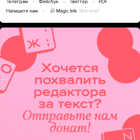
Телеграм
Фейсбук
Твиттер
PDF
Magic link
Что-что?
Напишите нам