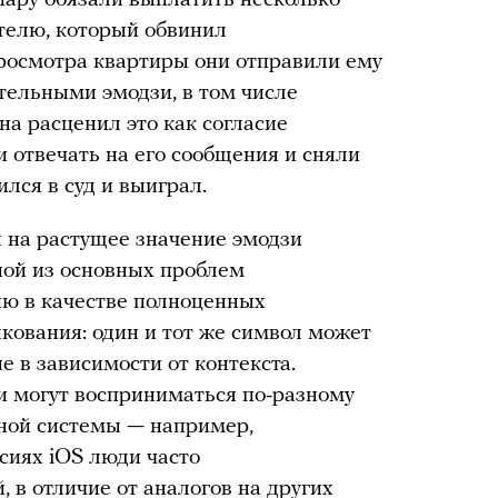
пару обязали выплатить несколько
телю, который обвинил
просмотра квартиры они отправили ему
тельными эмодзи, в том числе
а расценил это как согласие
и отвечать на его сообщения и сняли
ился в суд и выиграл.
я на растущее значение эмодзи
ной из основных проблем
ию в качестве полноценных
лкования: один и тот же символ может
 в зависимости от контекста.
зи могут восприниматься по-разному
нной системы — например,
сиях iOS люди часто
, в отличие от аналогов на других