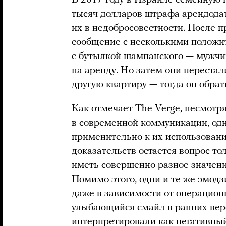
В 2017 году в Израиле семейную 
тысяч долларов штрафа арендода
их в недобросовестности. После 
сообщение с несколькими положи
с бутылкой шампанского — мужчин
на аренду. Но затем они перестал
другую квартиру — тогда он обрат
Как отмечает The Verge, несмотр
в современной коммуникации, од
применительно к их использован
доказательств остается вопрос то
иметь совершенно разное значение
Помимо этого, одни и те же эмод
даже в зависимости от операцио
улыбающийся смайл в ранних вер
интерпретировали
как негативный