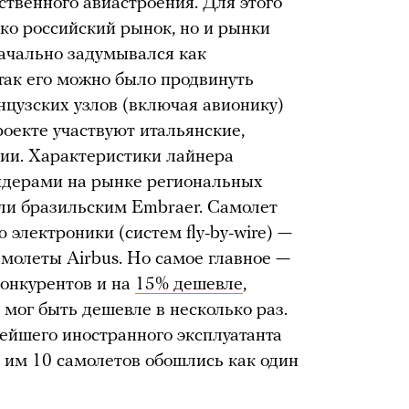
ственного авиастроения. Для этого
ко российский рынок, но и рынки
начально задумывался как
так его можно было продвинуть
нцузских узлов (включая авионику)
роекте участвуют итальянские,
ии. Характеристики лайнера
лидерами на рынке региональных
ли бразильским Embraеr. Самолет
электроники (систем fly-by-wire) —
амолеты Airbus. Но самое главное —
онкурентов и на
15% дешевле
,
 мог быть дешевле в несколько раз.
ейшего иностранного эксплуатанта
— им 10 самолетов обошлись как один