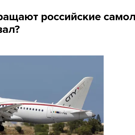
ращают российские само
вал?