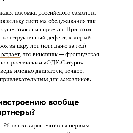
аждая поломка российского самолета
поскольку система обслуживания так
т существования проекта. При этом
н конструктивный дефект, который
оя за пару лет (или даже за год)
ерждает
, что виновник — французская
тно с российским «ОДК-Сатурн»
 ведь именно двигатели, точнее,
 привлекательным для заказчиков.
виастроению вообще
артнеры?
на 95 пассажиров
считался
первым