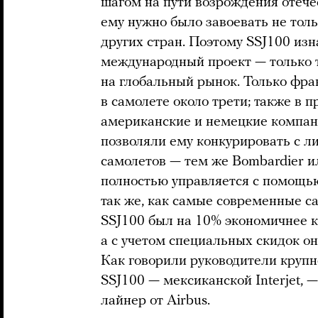
шагом на пути возрождения отече
ему нужно было завоевать не толь
других стран. Поэтому SSJ100 из
международный проект — только 
на глобальный рынок. Только фра
в самолете около трети; также в п
американские и немецкие компан
позволяли ему конкурировать с 
самолетов — тем же Bombardier и
полностью управляется с помощью 
так же, как самые современные с
SSJ100 был на 10% экономичнее к
а с учетом специальных скидок он
Как говорили руководители крупн
SSJ100 — мексиканской Interjet, 
лайнер от Airbus.