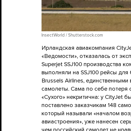
InsectWorld / Shutterstock.com
Ирландская авиакомпания CityJe
«Ведомости», отказалась от экс
Superjet SSJ100 производства к
выполняли на SSJ100 рейсы для
Brussels Airlines, единственным
самолеты. Сама по себе потеря 
«Сухого» некритична: у CityJet б
поставлено заказчикам 148 само
который называли «началом во
авиастроения», уже нанесен сер
чем российский самолет не нрав