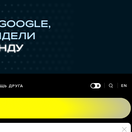
EN
ЩЬ ДРУГА