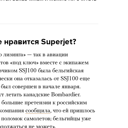
 нравится Superjet?
о лизинга» — так в авиации
етов «под ключ» вместе с экипажем
зчиком SSJ100 была бельгийская
чески она отказалась от SSJ100 еще
 был совершен в начале января.
т летать канадские Bombardier.
ли большие претензии к российским
а компания
сообщила
, что ей пришлось
а поломок самолетов; бельгийцы уже
родолжаться не может».