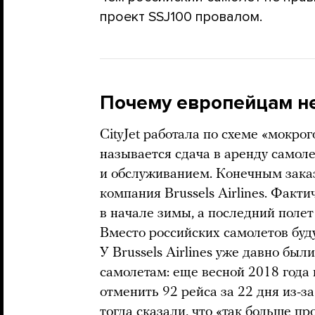
проект SSJ100 провалом.
Почему европейцам не
CityJet работала по схеме «мокрог
называется сдача в аренду самол
и обслуживанием. Конечным зака
компания Brussels Airlines. Факти
в начале зимы, а последний полет
Вместо российских самолетов буду
У Brussels Airlines уже давно бы
самолетам: еще весной 2018 год
отменить 92 рейса за 22 дня из-з
тогда сказали, что «так больше п