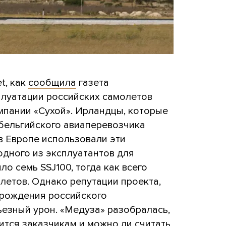
t, как
сообщила
газета
плуатации российских самолетов
омпании «Сухой». Ирландцы, которые
 бельгийского авиаперевозчика
и в Европе использовали эти
одного из эксплуатантов для
ыло семь SSJ100, тогда как всего
летов. Однако репутации проекта,
зрождения российского
ьезный урон. «Медуза» разобралась,
ится заказчикам и можно ли считать