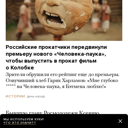
Российские прокатчики передвинули
премьеру нового «Человека-паука»,
чтобы выпустить в прокат фильм
о Колобке
Зрители обрушили его рейтинг еще до премьеры.
Озвучивший хлеб Гарик Харламов: «Мне глубоко
***** на Человека-паука, я Бэтмена люблю!»
день назад
ИСТОРИИ
Бывшую главу Росмолодежи Ксению
Разуваеву подозревают в растрате. Ее отец
МЫ ИСПОЛЬЗУЕМ КУКИ!
ЧТО ЭТО ЗНАЧИТ?
в июне получил срок за мошенничество