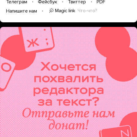
Телеграм
Фейсбук
Твиттер
PDF
Magic link
Что-что?
Напишите нам