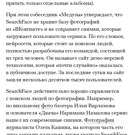
прятать только отдельные альбомы).
При этом собеседник «Медузы» утверждает, что
SearchFace не хранит базу фотографий
из «ВКонтакте» и не сохраняет снимки, которые
загружают пользователи сервиса. По его словам,
нейросети, которые стоят за поиском людей,
полностью разработаны его командой, состоящей
из трех человек. Он называет сайт демо-версией
технологии, которая «почти случайно» оказалась
в публичном доступе. За последние сутки на сайт
зашли несколько десятков тысяч пользователей.
SearchFace действительно хорошо справляется
с поиском людей по фотографии. Например,
по школьному
фото
блогера Ильи Варламова
и основателя «Двача» Наримана Намазова сервис
нашел их современные снимки.
Фотографии
журналиста Олега Кашина, на котором часть его
лица закрыта плакатом, также хватило SearchFace,