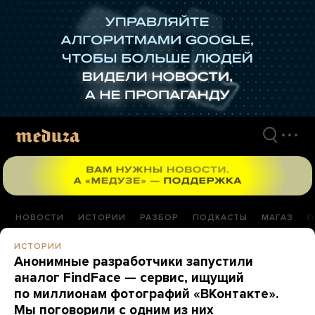
Перейти
к
материалам
НОВОСТИ
ИСТОРИИ
РАЗБОР
ПОДКАСТЫ
МАГАЗ
П
ИСТОРИИ
Анонимные разработчики запустили
аналог FindFace — сервис, ищущий
по миллионам фотографий «ВКонтакте».
Мы поговорили с одним из них