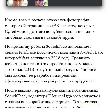
Кроме того, в выдаче оказались фотографии
с закрытой страницы во «ВКонтакте», которые
Сулейманов до этого не публиковал и не видел —
они были сделаны на свадьбе друга.
По принципу работы SearchFace напоминает
сервис FindFace российской компании N-Tech Lab,
который был запущен в 2016 году. Сравнить
качество поиска в этих проектах невозможно
— осенью 2018-го публичный доступ к FindFace
был
закрыт
; ее разработчики решили
сфокусироваться на корпоративных продуктах.
После выхода первых публикаций, посвященных
SearchFace, редактору TJournal удалось связаться
с одним из разработчиков сервиса. Тот
рассказал
,
что проект создавали не для того, чтобы