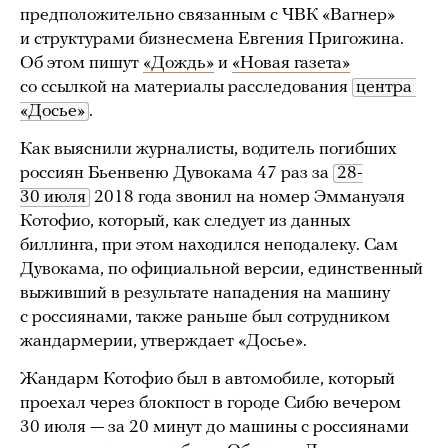
предположительно связанным с ЧВК «Вагнер»
и структурами бизнесмена Евгения Пригожина.
Об этом пишут
«Дождь»
и
«Новая газета»
со ссылкой на материалы расследования
центра 
«Досье»
.
Как выяснили журналисты, водитель погибших
россиян Бьенвеню Дувокама 47 раз за
28-
30 июля
2018 года звонил на номер Эммануэля
Котофио, который, как следует из данных
биллинга, при этом находился неподалеку. Сам
Дувокама, по официальной версии, единственный
выживший в результате нападения на машину
с россиянами, также раньше был сотрудником
жандармерии, утверждает «Досье».
Жандарм Котофио был в автомобиле, который
проехал через блокпост в городе Сибю вечером
30 июля — за 20 минут до машины с россиянами