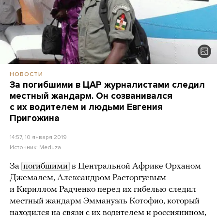
НОВОСТИ
За погибшими в ЦАР журналистами следил
местный жандарм. Он созванивался
с их водителем и людьми Евгения
Пригожина
14:57, 10 января 2019
Источник:
Meduza
За
погибшими
в Центральной Африке Орханом
Джемалем, Александром Расторгуевым
и Кириллом Радченко перед их гибелью следил
местный жандарм Эммануэль Котофио, который
находился на связи с их водителем и россиянином,