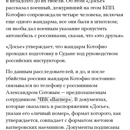
и незадолго до их гибели. Об этом «Досье»
рассказал военный, дежуривший на этом КПП.
Котофио сопровождали четыре человека, включая
еще одного жандарма, все они были в штатском;
он якобы дал военным указание пропустить
автомобиль с россиянами, сказав, что «это друзья».
«Досье» утверждает, что жандарм Котофио
проходил подготовку в Судане под руководством
российских инструкторов.
По данным расследователей, и до, и после
убийства россиян жандарм Котофио постоянно
связывался по телефону с россиянином
Александром Сотовым — предполагаемым
сотрудником
ЧВК «Вагнер»
. В документах,
которые оказались в распоряжении «Досье»,
указан его «личный номер», формат которого, как
утверждается, совпадает с форматом жетонов
вагнеровских наемников. Документы подписаны