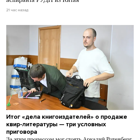
аспиранта РУДН из Китая
21 час назад
Итог «дела книгоиздателей» о продаже
квир-литературы — три условных
приговора
За этим процессом мог стоять Аркадий Ротенберг,