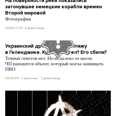
На поверхности реки показались
затонувшие немецкие корабли времен
Второй мировой
Фотографии
6 дней назад
НОВОСТИ
Украинский дрон попал по пляжу
в Геленджике. Куда он летел? Его сбили?
Точных ответов нет. Но недалеко от места
ЧП находится объект, который могла защищать
ПВО
3 карточки
5 дней назад
РАЗБОР