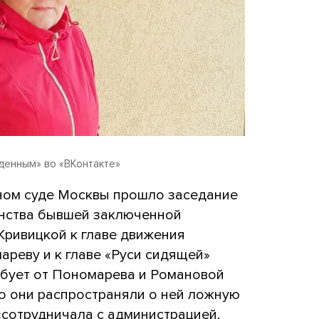
енным» во «ВКонтакте»
ном суде Москвы прошло заседание
оинства бывшей заключенной
Кривицкой к главе движения
ареву и к главе «Руси сидящей»
ебует от Пономарева и Романовой
то они распространяли о ней ложную
 «сотрудничала с администрацией,