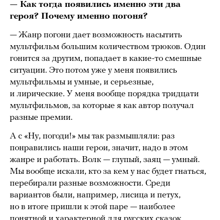
— Как тогда появились именно эти два
героя? Почему именно погоня?
— Жанр погони дает возможность насытить
мультфильм большим количеством трюков. Один
гонится за другим, попадает в какие-то смешные
ситуации. Это потом уже у меня появились
мультфильмы и умные, и серьезные,
и лирические. У меня вообще порядка тридцати
мультфильмов, за которые я как автор получал
разные премии.
А с «Ну, погоди!» мы так размышляли: раз
понравились наши герои, значит, надо в этом
жанре и работать. Волк — глупый, заяц — умный.
Мы вообще искали, кто за кем у нас будет гнаться,
перебирали разные возможности. Среди
вариантов были, например, лисица и петух,
но в итоге пришли к этой паре — наиболее
понятной и характерной для русских сказок.