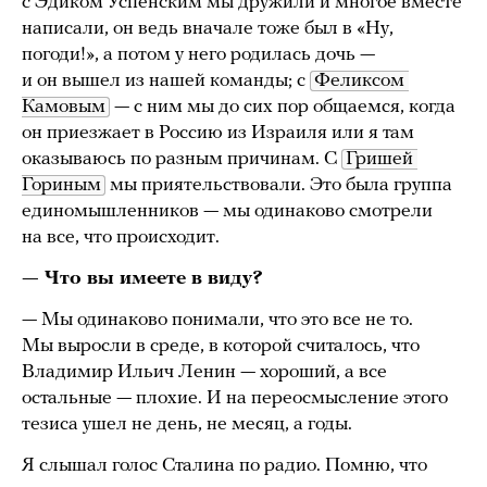
с Эдиком Успенским мы дружили и многое вместе
написали, он ведь вначале тоже был в «Ну,
погоди!», а потом у него родилась дочь —
и он вышел из нашей команды; с
Феликсом 
Камовым
— с ним мы до сих пор общаемся, когда
он приезжает в Россию из Израиля или я там
оказываюсь по разным причинам. С
Гришей 
Гориным
мы приятельствовали. Это была группа
единомышленников — мы одинаково смотрели
на все, что происходит.
— Что вы имеете в виду?
— Мы одинаково понимали, что это все не то.
Мы выросли в среде, в которой считалось, что
Владимир Ильич Ленин — хороший, а все
остальные — плохие. И на переосмысление этого
тезиса ушел не день, не месяц, а годы.
Я слышал голос Сталина по радио. Помню, что