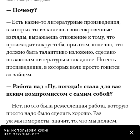
— Почему?
— Есть какие-то литературные произведения,
в которых ты излагаешь свои сокровенные
взгляды, выражаешь отношение к тому, что
происходит вокруг тебя, при этом, конечно, это
должно быть талантливо изложено, сделано
по законам литературы и так далее. Но есть
произведения, в которых волк просто гонится
за зайцем.
— Работа над «Ну, погоди!» стала для вас
неким компромиссом с самим собой?
— Нет, но это была ремесленная работа, которую
просто надо было сделать хорошо. Раз
уж мы юмористы, значит, то, что мы делаем,
должно быть смешно. Раз люди смеялись, значит,
МЫ ИСПОЛЬЗУЕМ КУКИ!
ЧТО ЭТО ЗНАЧИТ?
мы справились со своей задачей.