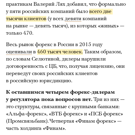
практикам Валерий Лях добавил, что формально
у пяти российских компаний было
всего две 
тысячи клиентов
(у всех
девяти
компаний
на рынке — девять тысяч), из которых «живых» —
только 470.
Весь рынок форекс в России в 2015 году
оценивали
в
460 тысяч человек.
Таким образом,
по словам Селютиной, дилеры нарушили
договоренность с ЦБ, что, получая лицензию, они
переведут своих российских клиентов
в российскую юрисдикцию.
К оставшимся четырем форекс-дилерам
у регулятора пока вопросов нет.
Три из них —
это структуры, связанные с крупными банками:
«Альфа-форекс», «ВТБ форекс» и «ПСБ форекс»
(Промсвязьбанк). Четвертая «Финам форекс» —
часть холдинга «Финам».