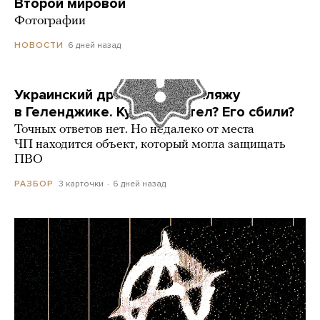
Второй мировой
Фотографии
6 дней назад
НОВОСТИ
Украинский дрон попал по пляжу
в Геленджике. Куда он летел? Его сбили?
Точных ответов нет. Но недалеко от места
ЧП находится объект, который могла защищать
ПВО
3 карточки
6 дней назад
РАЗБОР