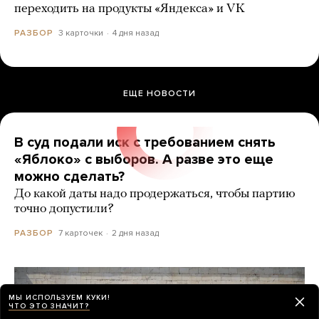
переходить на продукты «Яндекса» и VK
3 карточки
4 дня назад
РАЗБОР
ЕЩЕ НОВОСТИ
В суд подали иск с требованием снять
«Яблоко» с выборов. А разве это еще
можно сделать?
До какой даты надо продержаться, чтобы партию
точно допустили?
7 карточек
2 дня назад
РАЗБОР
МЫ ИСПОЛЬЗУЕМ КУКИ!
ЧТО ЭТО ЗНАЧИТ?