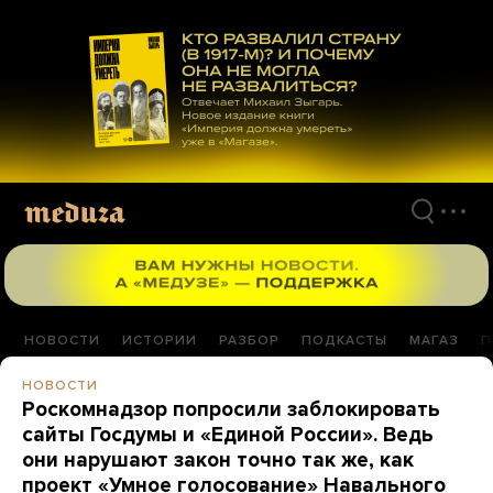
Перейти
к
материалам
НОВОСТИ
ИСТОРИИ
РАЗБОР
ПОДКАСТЫ
МАГАЗ
П
НОВОСТИ
Роскомнадзор попросили заблокировать
сайты Госдумы и «Единой России». Ведь
они нарушают закон точно так же, как
проект «Умное голосование» Навального