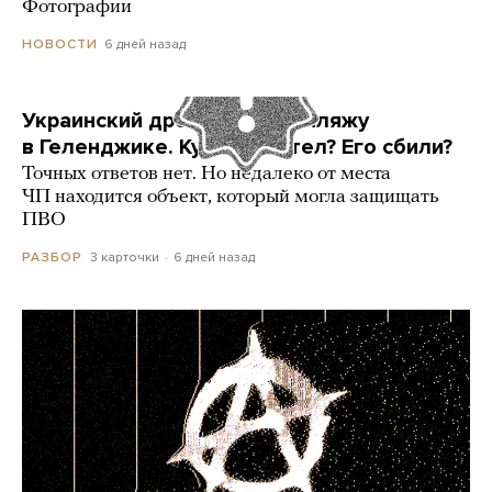
Фотографии
6 дней назад
НОВОСТИ
Украинский дрон попал по пляжу
в Геленджике. Куда он летел? Его сбили?
Точных ответов нет. Но недалеко от места
ЧП находится объект, который могла защищать
ПВО
3 карточки
6 дней назад
РАЗБОР